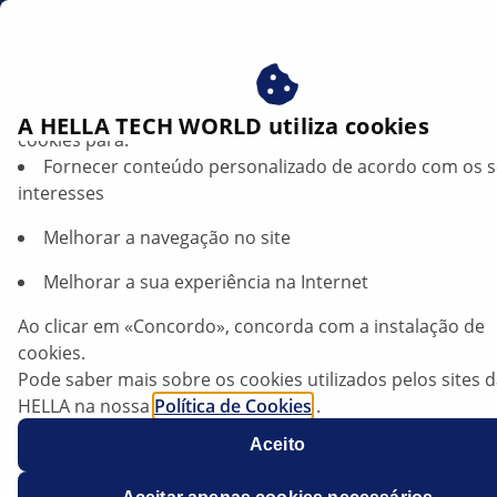
br
Limpa-vidros
Beneficie-se ao consentir com os nossos cookies – utiliz
A HELLA TECH WORLD utiliza cookies
cookies para:
Fornecer conteúdo personalizado de acordo com os 
Escovas limpa-vidros HELLA:
interesses
escolha simplificada,
Melhorar a navegação no site
montagem descomplicada
Melhorar a sua experiência na Internet
Ao clicar em «Concordo», concorda com a instalação de
cookies.
Pode saber mais sobre os cookies utilizados pelos sites 
HELLA na nossa
Política de Cookies
.
Os nossos cookies não contêm quaisquer dados pesso
Aceito
Para mais informações, consulte a nossa declaração de
proteção de dados
.