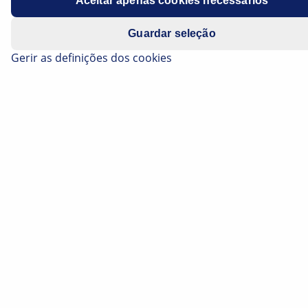
Aceitar apenas cookies necessários
Guardar seleção
Gerir as definições dos cookies
Os sistemas de assistência à condução (ADAS:
Advanced Driver Assistance Systems) proporcionam
nos veículos um maior conforto e segurança na
estrada. Atualmente, inúmeros sistemas de assistência
à condução são utilizados em veículos ligeiros de