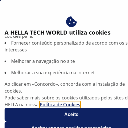
br
Beneficie-se ao consentir com os nossos cookies – utiliz
A HELLA TECH WORLD utiliza cookies
cookies para:
Fornecer conteúdo personalizado de acordo com os 
PRODUCTS
interesses
Melhorar a navegação no site
Sistemas de assistência à condução: o
Melhorar a sua experiência na Internet
poder dos sensores
Ao clicar em «Concordo», concorda com a instalação de
cookies.
Ouvir artigo
Pode saber mais sobre os cookies utilizados pelos sites 
Alterar tamanho da fonte
HELLA na nossa
Política de Cookies
.
Os nossos cookies não contêm quaisquer dados pesso
Aceito
Para mais informações, consulte a nossa declaração de
proteção de dados
.