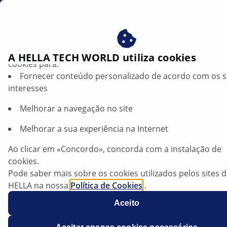
br
Beneficie-se ao consentir com os nossos cookies – utiliz
A HELLA TECH WORLD utiliza cookies
cookies para:
Fornecer conteúdo personalizado de acordo com os 
interesses
Melhorar a navegação no site
Melhorar a sua experiência na Internet
VW Passat — Indicação da temperatura
Ao clicar em «Concordo», concorda com a instalação de
do líquido de refrigeração
cookies.
Pode saber mais sobre os cookies utilizados pelos sites 
HELLA na nossa
Ficha técnica
Política de Cookies
.
Os nossos cookies não contêm quaisquer dados pesso
Aceito
Fabricante
Volkswagen
Para mais informações, consulte a nossa declaração de
proteção de dados
.