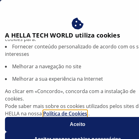
br
Beneficie-se ao consentir com os nossos cookies – utiliz
A HELLA TECH WORLD utiliza cookies
cookies para:
Fornecer conteúdo personalizado de acordo com os 
VW Eos — A luz do habitáculo acende
interesses
durante a condução | HELLA
Melhorar a navegação no site
VW
Melhorar a sua experiência na Internet
Ao clicar em «Concordo», concorda com a instalação de
cookies.
Eos
Pode saber mais sobre os cookies utilizados pelos sites 
HELLA na nossa
Política de Cookies
.
Os nossos cookies não contêm quaisquer dados pesso
Aceito
Para mais informações, consulte a nossa declaração de
proteção de dados
.