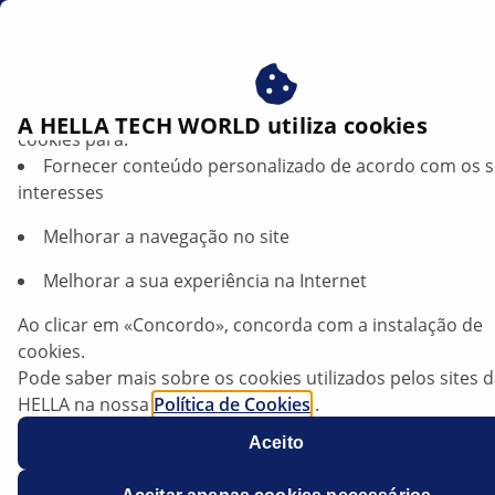
br
Beneficie-se ao consentir com os nossos cookies – utiliz
A HELLA TECH WORLD utiliza cookies
cookies para:
Fornecer conteúdo personalizado de acordo com os 
Volkswagen Bora Variant — Código de
interesses
erro: 1486 | HELLA
Melhorar a navegação no site
Volkswagen Bora
Melhorar a sua experiência na Internet
Modelo: 2,0i Variant
Ao clicar em «Concordo», concorda com a instalação de
cookies.
Ano de fabrico: 2002-2005
Pode saber mais sobre os cookies utilizados pelos sites 
HELLA na nossa
Política de Cookies
.
Os nossos cookies não contêm quaisquer dados pesso
Todos os modelos com ABS
Aceito
Para mais informações, consulte a nossa declaração de
proteção de dados
.