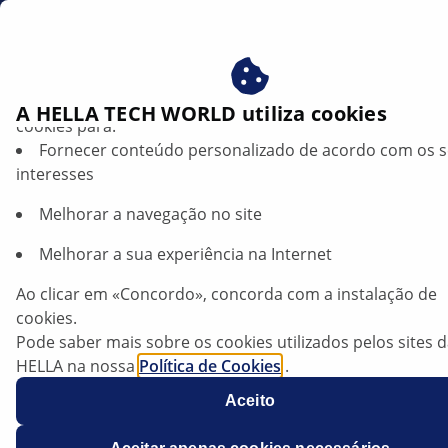
br
Beneficie-se ao consentir com os nossos cookies – utiliz
A HELLA TECH WORLD utiliza cookies
cookies para:
Fornecer conteúdo personalizado de acordo com os 
interesses
Melhorar a navegação no site
Melhorar a sua experiência na Internet
Toyota C-HR — Substituição da lâmpada
Ao clicar em «Concordo», concorda com a instalação de
cookies.
Ficha técnica
Pode saber mais sobre os cookies utilizados pelos sites 
HELLA na nossa
Política de Cookies
.
Fabricante
Toyota
Os nossos cookies não contêm quaisquer dados pesso
Aceito
Para mais informações, consulte a nossa declaração de
Modelo
C-HR
proteção de dados
.