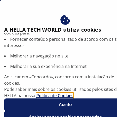
br
Beneficie-se ao consentir com os nossos cookies – utiliz
A HELLA TECH WORLD utiliza cookies
cookies para:
Fornecer conteúdo personalizado de acordo com os 
Seat Ibiza (6J) — Radiador da
interesses
recirculação dos gases de escape | HELLA
Melhorar a navegação no site
Seat
Melhorar a sua experiência na Internet
Ibiza (6J)
Ao clicar em «Concordo», concorda com a instalação de
cookies.
Ano de fabrico: a partir de 2009
Pode saber mais sobre os cookies utilizados pelos sites 
HELLA na nossa
Política de Cookies
.
Os nossos cookies não contêm quaisquer dados pesso
Motor: 1.6 TDI
Aceito
Para mais informações, consulte a nossa declaração de
proteção de dados
.