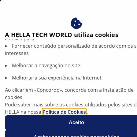
br
Beneficie-se ao consentir com os nossos cookies – utiliz
A HELLA TECH WORLD utiliza cookies
cookies para:
Fornecer conteúdo personalizado de acordo com os 
Renault Trafic III — Substituição das
interesses
lâmpadas das luzes traseiras | HELLA
Melhorar a navegação no site
Renault
Melhorar a sua experiência na Internet
Ao clicar em «Concordo», concorda com a instalação de
cookies.
Trafic III
Pode saber mais sobre os cookies utilizados pelos sites 
HELLA na nossa
Política de Cookies
.
Os nossos cookies não contêm quaisquer dados pesso
1,6 dCi
Aceito
Para mais informações, consulte a nossa declaração de
proteção de dados
.