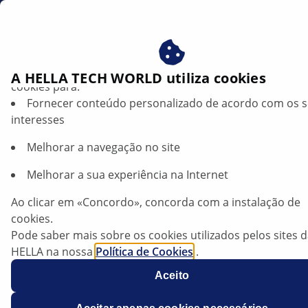
br
Beneficie-se ao consentir com os nossos cookies – utiliz
A HELLA TECH WORLD utiliza cookies
cookies para:
Fornecer conteúdo personalizado de acordo com os 
Opel Corsa D — Sistema de travagem
interesses
com arrastamento | HELLA
Melhorar a navegação no site
Opel
Melhorar a sua experiência na Internet
Ao clicar em «Concordo», concorda com a instalação de
cookies.
Corsa D
Pode saber mais sobre os cookies utilizados pelos sites 
HELLA na nossa
Política de Cookies
.
Os nossos cookies não contêm quaisquer dados pesso
Aceito
Para mais informações, consulte a nossa declaração de
proteção de dados
.