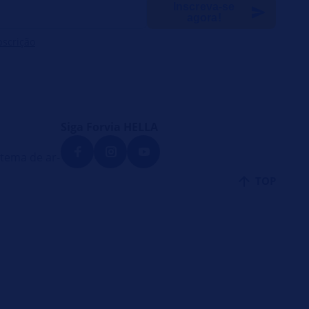
Inscreva-se
agora!
bscrição
Siga Forvia HELLA
tema de ar-
TOP