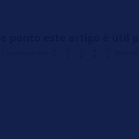
e ponto este artigo é útil p
Não ajuda em nada
Muito útil
1
2
3
4
5