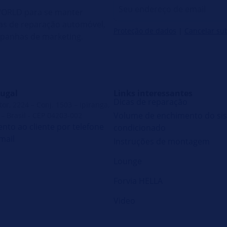
 WORLD para se manter
cas de reparação automóvel,
Proteção de dados
|
Cancelar su
mpanhas de marketing.
ugal
Links interessantes
Dicas de reparação
r, 2224 – Conj. 1503 – Ipiranga,
Volume de enchimento do sis
– Brasil - CEP 04203-002
nto ao cliente por telefone
condicionado
mail
Instruções de montagem
Lounge
Forvia HELLA
Video