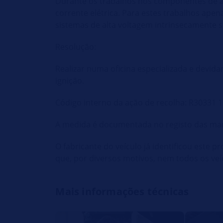
Durante os trabalhos nos componentes de al
corrente elétrica. Para estes trabalhos ap
sistemas de alta voltagem intrinsecamente 
Resolução:
Realizar numa oficina especializada e devi
ignição.
Código interno da ação de recolha: R30331 
A medida é documentada no registo das ma
O fabricante do veículo já identificou este 
que, por diversos motivos, nem todos os ve
Mais informações técnicas