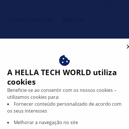
do da oficina
PEÇAS AUTOMOTIVAS
SERVIÇOS
r III - A bateria não é co
A HELLA TECH WORLD utiliza
o pode ficar parado | HELL
cookies
Beneficie-se ao consentir com os nossos cookies –
utilizamos cookies para:
Fornecer conteúdo personalizado de acordo com
os seus interesses
Melhorar a navegação no site