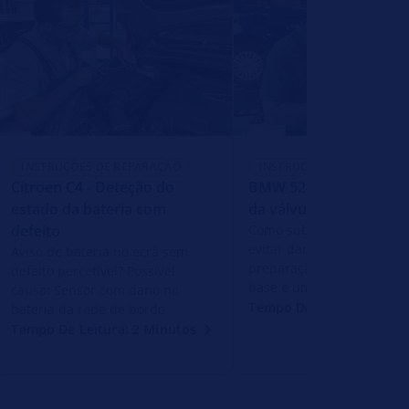
INSTRUÇÕES DE REPARAÇÃO
INSTRUÇÕES DE REPARAÇ
Citroen C4 - Deteção do
BMW 520d G31 - Substi
estado da bateria com
da válvula EGR
defeito
Como substituir a válvula
evitar danos com uma
Aviso de bateria no ecrã sem
preparação correta, um aj
defeito percetível? Possível
base e uma montagem cor
causa: Sensor com dano na
Tempo De Leitura: 3 Min
bateria da rede de bordo.
Tempo De Leitura: 2 Minutos