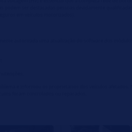
ta voltagem (HV) é essencial que a completa rede de bord
enas podem ser destacadas pessoas devidamente qualificadas
seguros em veículos motorizados).
damente autorizada uma atualização do software dos módulos
11
nutenções.
problema e informou os proprietários dos veículos afetados
ículos foram controlados ou reparados.