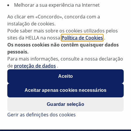
Melhorar a sua experiência na Internet
Ao clicar em «Concordo», concorda com a
instalação de cookies.
Pode saber mais sobre os cookies utilizados pelos
sites da HELLA na nossa
Política de Cookies
.
Os nossos cookies não contêm quaisquer dados
regada, o veículo pode ficar parado
pessoais.
Para mais informações, consulte a nossa declaração
de
proteção de dados
.
ste pode dever-se a um carregamento insuficiente da bater
ando do motor e do módulo de comando do PHEV (plug-in hyb
Aceito
s de comando.
Aceitar apenas cookies necessários
suficiente da bateria do motor de arranque.
Guardar seleção
Gerir as definições dos cookies