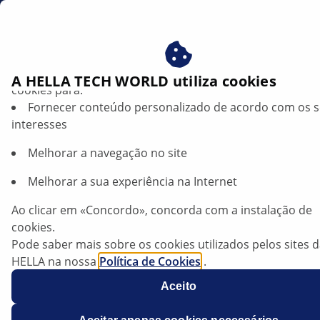
br
Beneficie-se ao consentir com os nossos cookies – utiliz
A HELLA TECH WORLD utiliza cookies
cookies para:
Fornecer conteúdo personalizado de acordo com os 
Mini (R50/52/53) - Stop lights constantly
interesses
lit | HELLA
Melhorar a navegação no site
Mini (R50/52/53)
Melhorar a sua experiência na Internet
Ao clicar em «Concordo», concorda com a instalação de
cookies.
Model years 2002-2006
Pode saber mais sobre os cookies utilizados pelos sites 
HELLA na nossa
Política de Cookies
.
Os nossos cookies não contêm quaisquer dados pesso
Aceito
Para mais informações, consulte a nossa declaração de
proteção de dados
.