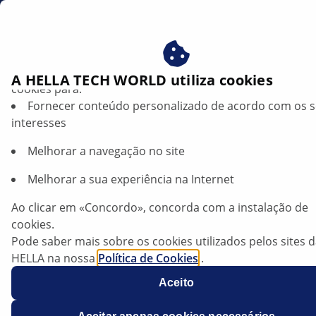
br
Beneficie-se ao consentir com os nossos cookies – utiliz
A HELLA TECH WORLD utiliza cookies
cookies para:
Fornecer conteúdo personalizado de acordo com os 
Kia, vários modelos — A luz de controlo
interesses
do motor acende | HELLA
Melhorar a navegação no site
Kia
Melhorar a sua experiência na Internet
Ao clicar em «Concordo», concorda com a instalação de
cookies.
Picanto
Pode saber mais sobre os cookies utilizados pelos sites 
HELLA na nossa
Política de Cookies
.
Os nossos cookies não contêm quaisquer dados pesso
Aceito
Para mais informações, consulte a nossa declaração de
proteção de dados
.