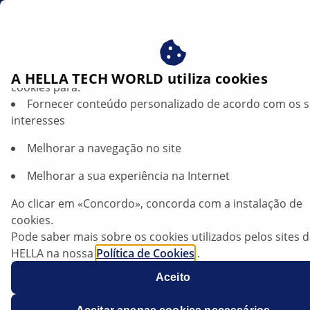
br
Beneficie-se ao consentir com os nossos cookies – utiliz
A HELLA TECH WORLD utiliza cookies
cookies para:
Fornecer conteúdo personalizado de acordo com os 
interesses
Melhorar a navegação no site
Melhorar a sua experiência na Internet
BMW G31 520d — Falha de
Ao clicar em «Concordo», concorda com a instalação de
funcionamento no painel de
cookies.
instrumentos combinado
Pode saber mais sobre os cookies utilizados pelos sites 
HELLA na nossa
Política de Cookies
.
Os nossos cookies não contêm quaisquer dados pesso
Ficha técnica
Aceito
Para mais informações, consulte a nossa declaração de
Fabricante
BMW
proteção de dados
.