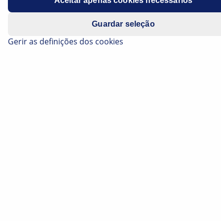
Aceitar apenas cookies necessários
Modelo
G31
Guardar seleção
Motor
520d
Gerir as definições dos cookies
Ano de
Desde 2007
fabrico
Sintoma
Falha de funcionamento no painel de
instrumentos combinado