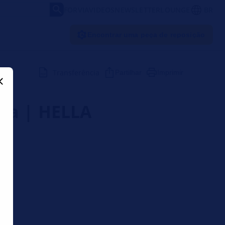
FORVIA
VIDEOS
NEWSLETTER
LOUNGE
BR
Encontrar uma peça de reposição
Transferência
Partilhar
Imprimir
ula | HELLA