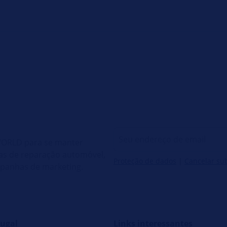
 WORLD para se manter
cas de reparação automóvel,
Proteção de dados
|
Cancelar su
mpanhas de marketing.
ugal
Links interessantes