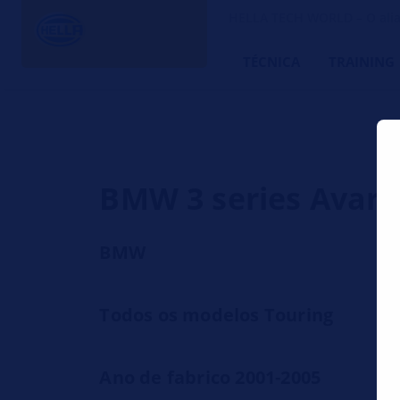
HELLA TECH WORLD – O alia
TÉCNICA
TRAINING
BMW 3 series Avari
BMW
Todos os modelos Touring
Ano de fabrico 2001-2005