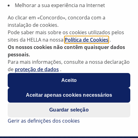
Melhorar a sua experiência na Internet
la
Ao clicar em «Concordo», concorda com a
instalação de cookies.
Pode saber mais sobre os cookies utilizados pelos
nada, a causa não reside obrigatoriamente nas lâmpadas. D
sites da HELLA na nossa
Política de Cookies
.
Os nossos cookies não contêm quaisquer dados
abos podem ocorrer infiltrações de água no interruptor de co
pessoais.
Para mais informações, consulte a nossa declaração
a pode acontecer esporadicamente que a tampa da bagageir
de
proteção de dados
.
Aceito
scar os quatro parafusos Torx (v. fig. 2). A unidade está e
carroçaria com uma alavanca em plástico.
Aceitar apenas cookies necessários
ícula. No caso de danos elevados é necessário substituir 
Guardar seleção
rádico da tampa da bagageira, deve-se verificar o interrupto
Gerir as definições dos cookies
 ordem inversa. Controlar o bom funcionamento do sistema