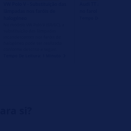
VW Polo V - Substituição das
Audi TT água de cond
lâmpadas nos faróis de
no farol
halogéneo
Tempo De Leitura: 1 Min
No modelo VW Polo V (6R/6C), a
substituição das lâmpadas
incandescentes nos faróis de
halogéneo pode ser realizada
conforme descrito a seguir.
Tempo De Leitura: 1 Minuto
ara si?