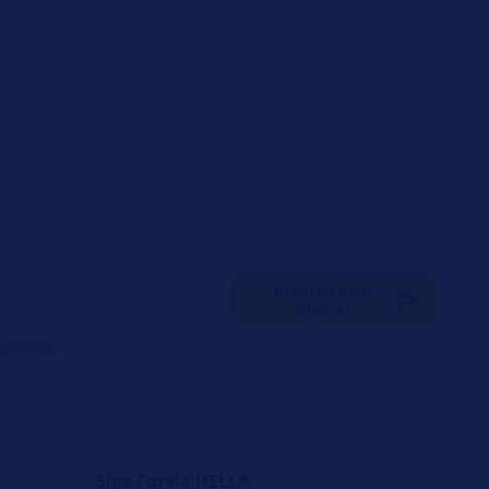
Inscreva-se
agora!
bscrição
Siga Forvia HELLA