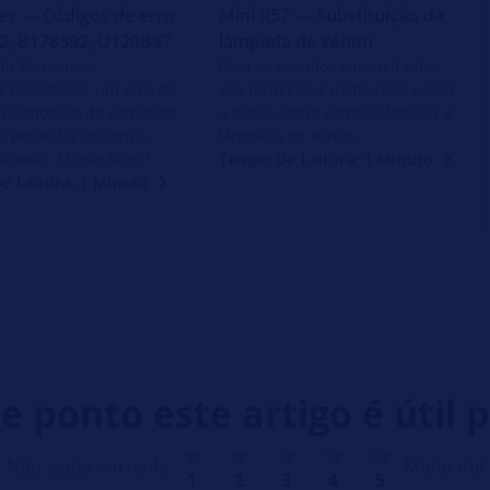
s — Códigos de erro
Mini R57 — Substituição da
2, B178392, U120B97
lâmpada de xénon
lo Mercedes
Para os veículos supracitados,
213/238/257, um erro de
são fornecidas instruções passo
e no módulo de comando
a passo sobre como substituir a
is pode dar origem a
lâmpada de xénon.
intomas. O que fazer?
Tempo De Leitura: 1 Minuto
e Leitura: 1 Minuto
e ponto este artigo é útil p
Não ajuda em nada
Muito útil
1
2
3
4
5