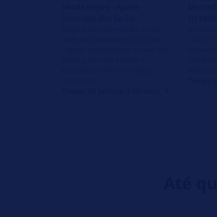
Skoda Enyaq - Ajuste
Mercede
incorreto dos faróis
U118A0
Regulação incorreta dos faróis
No mode
após uma manutenção? Como
167/177/
regular corretamente o nível dos
softwar
faróis para zero e evitar o
dos faró
encandeamento no tráfego
vários s
rodoviário.
Tempo D
Tempo De Leitura: 2 Minutos
Até qu