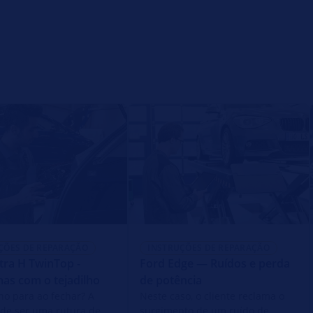
ÇÕES DE REPARAÇÃO
INSTRUÇÕES DE REPARAÇÃO
tra H TwinTop -
Ford Edge — Ruídos e perda
as com o tejadilho
de potência
lho para ao fechar? A
Neste caso, o cliente reclama o
de ser uma rutura de
surgimento de um ruído de