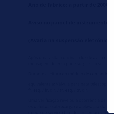
Ano de fabrico: a partir de 2000
Aviso no painel de instrumento
(Avaria na suspensão eletrónica)
Após uma visita à oficina, a luz de aviso d
mensagem de erro pode surgir se o veículo 
Durante a leitura do módulo de comando, fo
equivalente a: Válvula para pata telescópica,
fr. esq. / fr. dir. / tr. esq. / tr. dir.
Uma verificação revelou a ocorrência de um 
os defeitos (sobrecarga) e a elevação do v
(modo de serviço) tem de ser sempre ativa