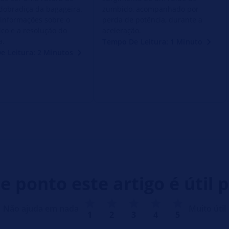
dobradiça da bagageira.
zumbido, acompanhado por
 informações sobre o
perda de potência, durante a
ico e a resolução do
aceleração.
a.
Tempo De Leitura: 1 Minuto
e Leitura: 2 Minutos
e ponto este artigo é útil p
Não ajuda em nada
Muito útil
1
2
3
4
5