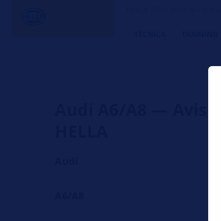
HELLA TECH WORLD – O alia
TÉCNICA
TRAINING
Audi A6/A8 — Aviso
HELLA
Audi
A6/A8