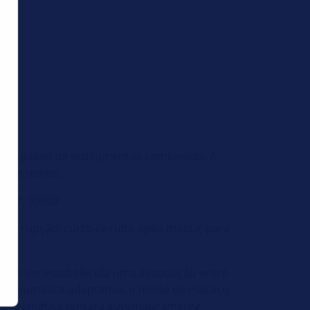
er no painel de instrumentos combinado. A
do de tempo.
0807, 00808
 interrupção; curto-circuito após massa; para
mente ser estabelecida uma associação entre
ão pneumática adaptativa, o modo de macaco
ão pneumática tentará automaticamente