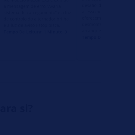
desafio, devido às dificul
a mensagem de erro “Avaria
acesso ao mesmo. Aqui
sistema de carregamento” e a luz
oferecemos algumas dicas
de controlo do alternador brilha
desmontagem do motor d
e a luz de aviso i-stop pisca.
arranque
Tempo De Leitura: 1 Minuto
Tempo De Leitura: 1 Min
ara si?