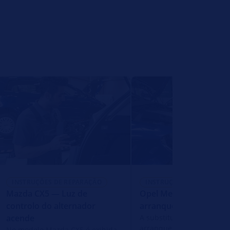
INSTRUÇÕES DE REPARAÇÃO
INSTRUÇÕES DE REPARAÇ
Mazda CX5 — Luz de
Opel Meriva A — Moto
controlo do alternador
arranque não rodopia
acende
A substituição de um mot
arranque representa um 
No modelo Mazda CX5 é exibida