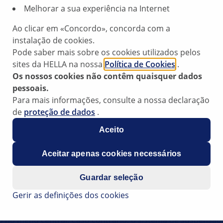
Melhorar a sua experiência na Internet
Ao clicar em «Concordo», concorda com a
instalação de cookies.
s combinado
Pode saber mais sobre os cookies utilizados pelos
sites da HELLA na nossa
Política de Cookies
.
Os nossos cookies não contêm quaisquer dados
.
pessoais.
Para mais informações, consulte a nossa declaração
de
proteção de dados
.
a suspensão eletrónica (adaptive air suspension) pode acend
tiver sido levantado num elevador durante um longo perío
Aceito
ram exibidos os seguintes códigos de erro: 00805, 00806, 0
Aceitar apenas cookies necessários
 curto-circuito após positivo; válvula para pata telescópica,
Guardar seleção
Gerir as definições dos cookies
defeito nas válvulas de regulação. Neste caso, pode certa
eículo. Antes de levantar um veículo equipado com suspens
do no menu central. Caso contrário, o sistema de suspens