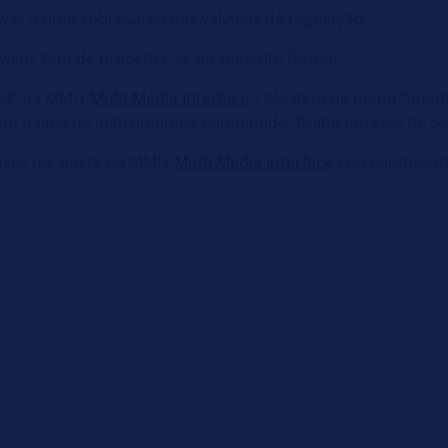
levar a uma sobrecarga das válvulas de regulação.
iço), tem de proceder-se da seguinte forma:
CAR” na MMI (
Multi Media Interface
). No item de menu “adapt
no painel de instrumentos combinado, brilha uma luz de co
vés do ajuste na MMI (
Multi Media Interface
) ou conduzin