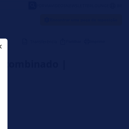
FORVIA
VIDEOS
NEWSLETTER
LOUNGE
BR
Encontrar uma peça de reposição
Transferência
Partilhar
Imprimir
s combinado |