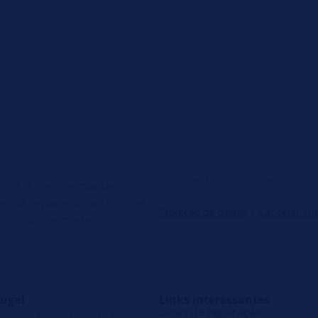
 WORLD para se manter
cas de reparação automóvel,
Proteção de dados
|
Cancelar su
mpanhas de marketing.
ugal
Links interessantes
Dicas de reparação
r, 2224 – Conj. 1503 – Ipiranga,