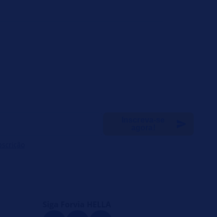
Inscreva-se
agora!
bscrição
Siga Forvia HELLA