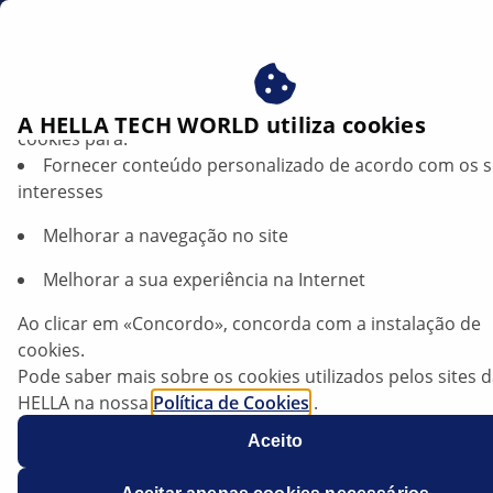
br
Beneficie-se ao consentir com os nossos cookies – utiliz
A HELLA TECH WORLD utiliza cookies
cookies para:
Fornecer conteúdo personalizado de acordo com os 
Alfa Romeo 159 (tipo 939) — Código de
interesses
erro C1275 | HELLA
Melhorar a navegação no site
Alfa Romeo
Melhorar a sua experiência na Internet
Ao clicar em «Concordo», concorda com a instalação de
cookies.
159 (tipo 939)
Pode saber mais sobre os cookies utilizados pelos sites 
HELLA na nossa
Política de Cookies
.
Os nossos cookies não contêm quaisquer dados pesso
Todos os modelos até ao VIN 7097552
Aceito
Para mais informações, consulte a nossa declaração de
proteção de dados
.