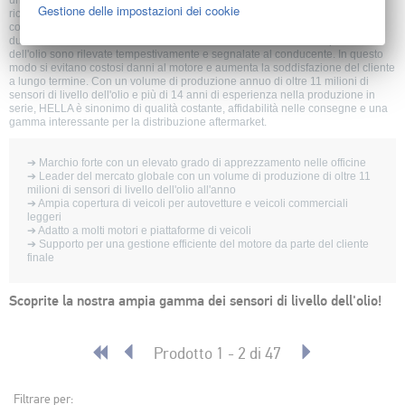
un'elevata copertura del mercato e una chiara rilevanza per il settore dei
Gestione delle impostazioni dei cookie
ricambi. Grazie all'innovativa tecnologia a ultrasuoni, i sensori misurano
continuamente il livello dell'olio, sia in funzionamento statico che dinamico
durante la marcia. Condizioni critiche come bassi livelli o alte temperature
dell'olio sono rilevate tempestivamente e segnalate al conducente. In questo
modo si evitano costosi danni al motore e aumenta la soddisfazione del cliente
a lungo termine. Con un volume di produzione annuo di oltre 11 milioni di
sensori di livello dell'olio e più di 14 anni di esperienza nella produzione in
serie, HELLA è sinonimo di qualità costante, affidabilità nelle consegne e una
gamma interessante per la distribuzione aftermarket.
➔ Marchio forte con un elevato grado di apprezzamento nelle officine
➔ Leader del mercato globale con un volume di produzione di oltre 11
milioni di sensori di livello dell'olio all'anno
➔ Ampia copertura di veicoli per autovetture e veicoli commerciali
leggeri
➔ Adatto a molti motori e piattaforme di veicoli
➔ Supporto per una gestione efficiente del motore da parte del cliente
finale
Scoprite la nostra ampia gamma dei sensori di livello dell'olio!
Prodotto 1 - 2 di 47
Filtrare per: