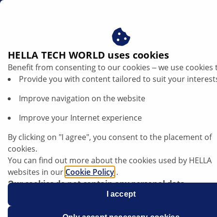
dk
HELLA TECH WORLD uses cookies
Benefit from consenting to our cookies ‒ we use cookies 
Kontrol af bremseskivens sidekast |
Provide you with content tailored to suit your interest
HELLA
Improve navigation on the website
GenereltFor så tidligt som muligt at
Improve your Internet experience
forebygge problemet med bremseruflen
By clicking on "I agree", you consent to the placement of
under kørslen bør nye bremseskivers
cookies.
lige løb kontrolleres med et passende
You can find out more about the cookies used by HELLA
måleur. Kontrollen af sidekast
websites in our
Cookie Policy
.
Our cookies do not contain any personal data.
foretages, mens bremseskiven er
For more information, see our
I accept
data protection
notice.
monteret. Her gælder bilproducentens
modelspecifikke angivelser.Vejledende