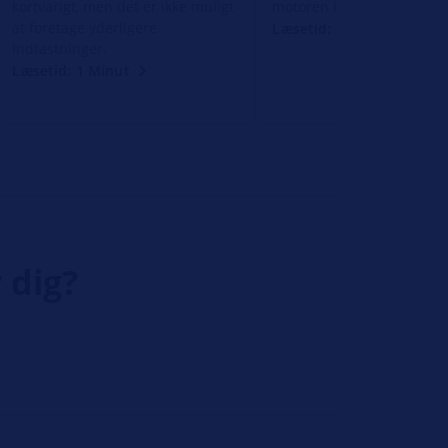
kortvarigt, men det er ikke muligt
motoren kører meget ujæv
at foretage yderligere
Læsetid: 1 Minut
indtastninger.
Læsetid: 1 Minut
 dig?