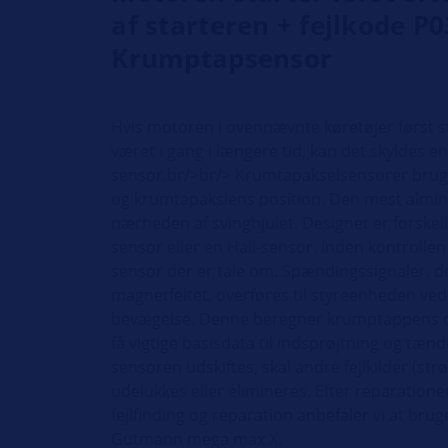
af starteren + fejlkode P0
Krumptapsensor
Hvis motoren i ovennævnte køretøjer først s
været i gang i længere tid, kan det skyldes e
sensor.br/>br/> Krumtapakselsensorer brug
og krumtapakslens position. Den mest almin
nærheden af svinghjulet. Designet er forskelli
sensor eller en Hall-sensor. Inden kontrollen 
sensor der er tale om. Spændingssignaler, d
magnetfeltet, overføres til styreenheden ved
bevægelse. Denne beregner krumptappens om
få vigtige basisdata til indsprøjtning og tæn
sensoren udskiftes, skal andre fejlkilder (st
udelukkes eller elimineres. Efter reparatione
fejlfinding og reparation anbefaler vi at brug
Gutmann mega max X.