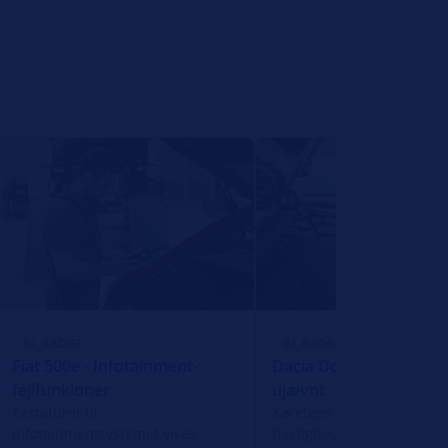
BI_BADGE
BI_BADGE
Fiat 500e - Infotainment-
Dacia Dokker - motor 
fejlfunkioner
ujævnt
Tastaturet til
Køretøjet når en maksima
infotainmentsystemet vises
hastighed på 80-100 km/t,