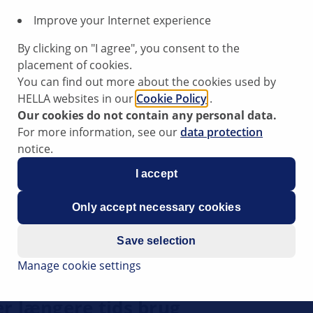
Improve your Internet experience
By clicking on "I agree", you consent to the
placement of cookies.
You can find out more about the cookies used by
 Euro 6.2)
HELLA websites in our
Cookie Policy
.
Our cookies do not contain any personal data.
For more information, see our
data protection
notice.
te
I accept
Only accept necessary cookies
Save selection
Manage cookie settings
er længere tids brug