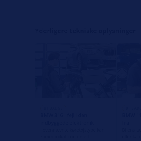
Yderligere tekniske oplysninger
BI_BADGE
BI_BAD
BMW 316 - fejl i den
BMW 118
indbyggede elektronik
fra
I ovennævnte køretøjstype kan
Bilens tæ
kommunikationen med
eller kan