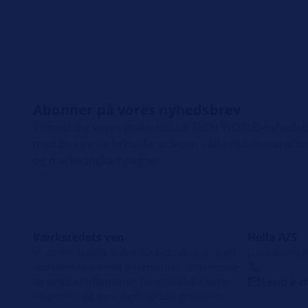
Abonner på vores nyhedsbrev
Tilmeld dig vores gratis HELLA TECH WORLD-nyhedsbr
med de nyeste tekniske videoer, råd om bilreparation
og marketingkampagner.
Værkstedets ven
Hella A/S
Vi støtter fagfolk inden for bilbranchen med
Lundsbjerg I
omfattende teknisk information, uddannelse
Send e-m
og produktinformation for at uddybe deres
ekspertise og gøre værkstedets processer