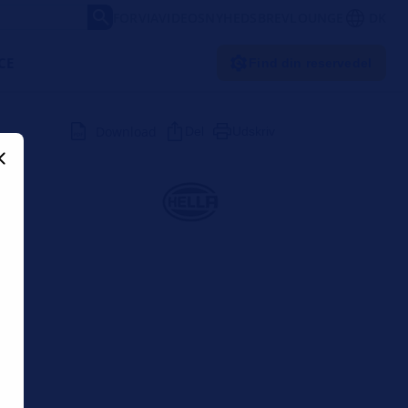
FORVIA
VIDEOS
NYHEDSBREV
LOUNGE
DK
CE
Find din reservedel
Download
Del
Udskriv