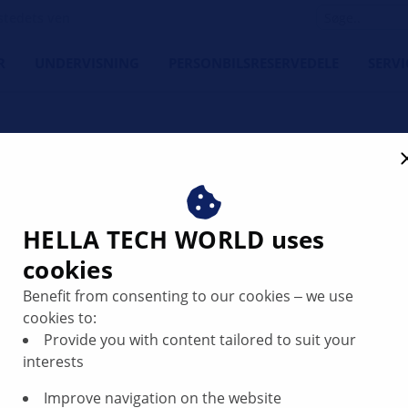
tedets ven
R
UNDERVISNING
PERSONBILSRESERVEDELE
SERVI
HELLA TECH WORLD uses
cookies
toren er lang
Benefit from consenting to our cookies ‒ we use
rt: Fejlkode
cookies to:
Provide you with content tailored to suit your
lsensor
interests
Improve navigation on the website