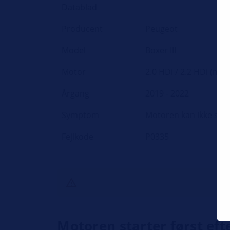
Datablad
Producent
Peugeot
Model
Boxer III
Motor
2.0 HDi / 2.2 HDi (med
Årgang
2019 - 2022
Symptom
Motoren kan ikke star
Fejlkode
P0335
Motoren starter først eft