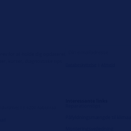
ev for at holde dig opdateret
er, kurser, diagnostiske tips
Databeskyttelse
|
Afmeld
Interessante links
Reparationstips
ndustrivej 13, 6200 Aabenraa
Påfyldningsmængde til klima
ail
Monteringsvejledning