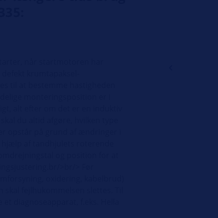
335:
tarter, når startmotoren har
n defekt krumtapaksel-
es til at bestemme hastigheden
delige monteringsposition er i
gt, alt efter om det er en induktiv
skal du altid afgøre, hvilken type
er opstår på grund af ændringer i
 hjælp af tandhjulets roterende
drejningstal og position for at
dingsjustering.br/>br/> Før
rømforsyning, oxidering, kabelbrud)
n skal fejlhukommelsen slettes. Til
e et diagnoseapparat, f.eks. Hella