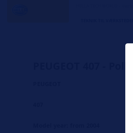
HELLA TECH WORLD – Værks
TEKNIK TIL VÆRKSTEDE
PEUGEOT 407 - Polle
PEUGEOT
407
Model year: from 2004