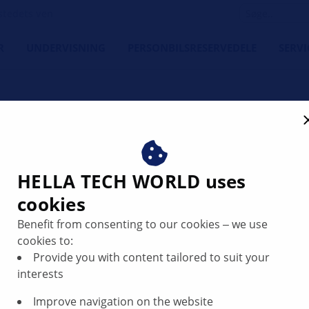
tedets ven
R
UNDERVISNING
PERSONBILSRESERVEDELE
SERVI
n filter clogged | HELLA
HELLA TECH WORLD uses
cookies
Benefit from consenting to our cookies ‒ we use
cookies to:
Provide you with content tailored to suit your
interests
Improve navigation on the website