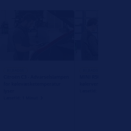
BI_BADGE
BI_BADGE
Citroën C3 - Advarselslampen
MINI R50/R53 - Svigt af
for kølevæsketemperatur
kølerventilator
lyser
Læsetid: 1 Minut
Læsetid: 1 Minut