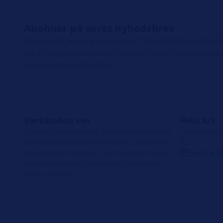
Abonner på vores nyhedsbrev
Tilmeld dig vores gratis HELLA TECH WORLD-nyhedsbr
med de nyeste tekniske videoer, råd om bilreparation
og marketingkampagner.
Værkstedets ven
Hella A/S
Vi støtter fagfolk inden for bilbranchen med
Lundsbjerg I
omfattende teknisk information, uddannelse
Send e-m
og produktinformation for at uddybe deres
ekspertise og gøre værkstedets processer
mere effektive.