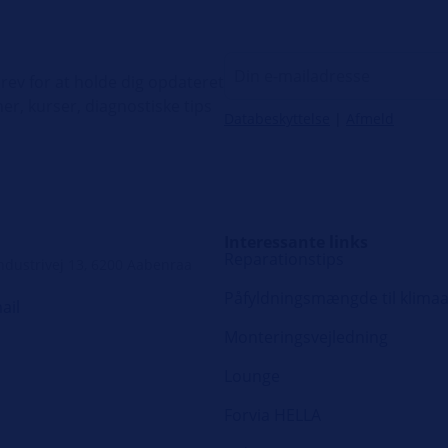
ev for at holde dig opdateret
er, kurser, diagnostiske tips
Databeskyttelse
|
Afmeld
Interessante links
Reparationstips
ndustrivej 13, 6200 Aabenraa
Påfyldningsmængde til klima
ail
Monteringsvejledning
Lounge
Forvia HELLA