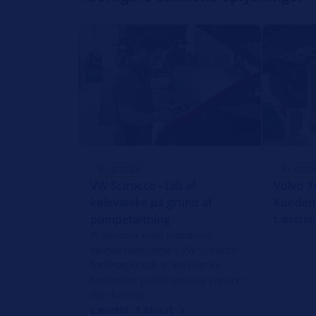
BI_BADGE
BI_BAD
VW Scirocco - tab af
Volvo X
kølevæske på grund af
Kondens
pumpetætning
Læsetid:
Problemer med motorens
kølevæskepumpe i VW Scirocco
forårsager tab af kølevæske.
Kontroller pakningen, og reparer
den korrekt.
Læsetid: 1 Minut