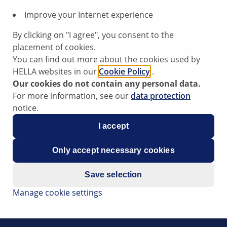
Improve your Internet experience
By clicking on "I agree", you consent to the
placement of cookies.
You can find out more about the cookies used by
HELLA websites in our
Cookie Policy
.
e complaints about a degradation in the function of the he
Our cookies do not contain any personal data.
in the vehicle interior, the pollen filter is a possible cause
For more information, see our
data protection
notice.
d less than 10000 km since the last replacement of the pollen
I accept
len filter.
Only accept necessary cookies
 6479 04.
Save selection
ign in the area of the passenger's footwell.
Manage cookie settings