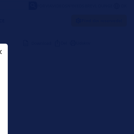
FORVIA
VIDEOS
NYHEDSBREV
LOUNGE
DK
CE
Find din reservedel
Download
Del
Udskriv