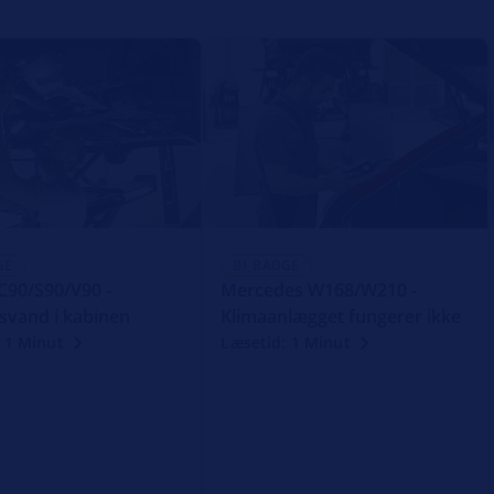
GE
BI_BADGE
C90/S90/V90 -
Mercedes W168/W210 -
vand i kabinen
Klimaanlægget fungerer ikke
 1 Minut
Læsetid: 1 Minut