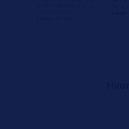
vandindt
and the error code P06DE can
F56, og 
then be read out.
Læsetid:
Læsetid: 1 Minut
Hvor