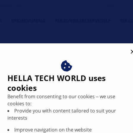
tedets ven
R
UNDERVISNING
PERSONBILSRESERVEDELE
SERVI
HELLA TECH WORLD uses
cookies
211 - Støj fra
Benefit from consenting to our cookies ‒ we use
cookies to:
Provide you with content tailored to suit your
interests
Improve navigation on the website