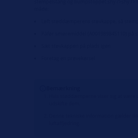
stempelstang og bumpstoppet.shy />shy /> F
måde:
Løft støddæmperens støvkappe, så stemp
Påfør smøremiddel (A001989845110) på 
Sæt støvkappen på plads igen
Foretag en prøvekørsel
Bemærkning
Hvis støddæmperne viser sig at være ut
udskifte dem.
Denne tekniske information gælder ik
luftaffjedring.