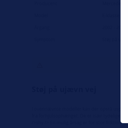
Producent
Mercedes
Model
E-klasse W
Årgang
2002 - 2010
Symptom
Støj på ujæ
Støj på ujævn vej
I ovennævnte modeller kan der opstå uspecifi
fra forhjulsophænget. De er især tydelige, n
/>shy /> En mulig årsag er for stor friktio