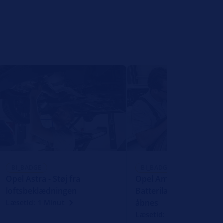
BI_BADGE
BI_BADGE
Opel Astra - Støj fra
Opel Ampera -
loftsbeklædningen
Batteriladeklappen kan
åbnes
Læsetid: 1 Minut
Læsetid: 1 Minut