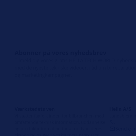
Abonner på vores nyhedsbrev
Tilmeld dig vores gratis HELLA TECH WORLD-nyhedsbr
med de nyeste tekniske videoer, råd om bilreparation
og marketingkampagner.
Værkstedets ven
Hella A/S
Vi støtter fagfolk inden for bilbranchen med
Lundsbjerg I
omfattende teknisk information, uddannelse
Send e-m
og produktinformation for at uddybe deres
ekspertise og gøre værkstedets processer