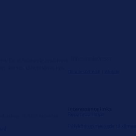
ev for at holde dig opdateret
er, kurser, diagnostiske tips
Databeskyttelse
|
Afmeld
Interessante links
Reparationstips
ndustrivej 13, 6200 Aabenraa
Påfyldningsmængde til klima
ail