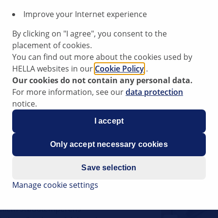
Improve your Internet experience
211
By clicking on "I agree", you consent to the
placement of cookies.
You can find out more about the cookies used by
vn vej
HELLA websites in our
Cookie Policy
.
Our cookies do not contain any personal data.
For more information, see our
data protection
notice.
I accept
Only accept necessary cookies
Save selection
Manage cookie settings
kke knirkelyde eller skrabelyde
år man kører på ujævn vej.shy
n mellem støddæmperens