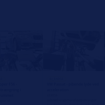
GE
BI_BADGE
oper F56 -
VW Passat - pibende lyde ved
trængning i
acceleration
rummet
Utætte
udstødningsmanifoldpakninger
gen til
kan forårsage fløjtelyde, når man