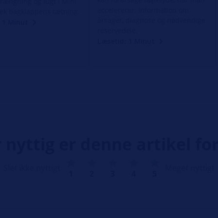
rængning og lugt i Mini
accelererer. Information om
tjek bagklappens tætning.
årsager, diagnose og nødvendige
 1 Minut
reservedele.
Læsetid: 1 Minut
 nyttig er denne artikel for
Slet ikke nyttigt
Meget nyttigt
1
2
3
4
5