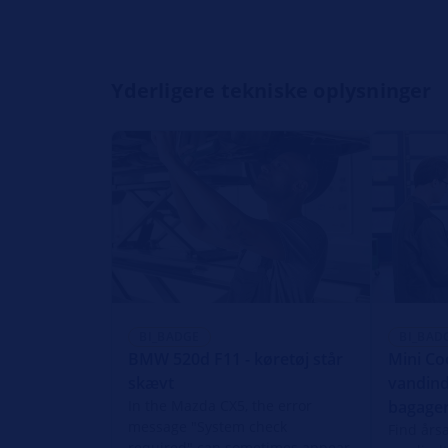
Yderligere tekniske oplysninger
BI_BADGE
BI_BAD
BMW 520d F11 - køretøj står
Mini Co
skævt
vandind
In the Mazda CX5, the error
bagage
message "System check
Find årsa
required" can sometimes appear