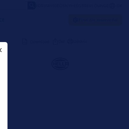
FORVIA
VIDEOS
NYHEDSBREV
LOUNGE
DK
CE
Find din reservedel
Download
Del
Udskriv