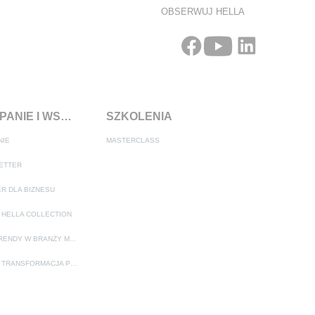
OBSERWUJ HELLA
KAMPANIE I WSPARCIE SPRZEDAŻY
SZKOLENIA
NIE
MASTERCLASS
ETTER
R DLA BIZNESU
 HELLA COLLECTION
MEGATRENDY W BRANŻY MOTORYZACYJNEJ
ADAS – TRANSFORMACJA PRZEMYSŁU MOTORYZACYJNEGO