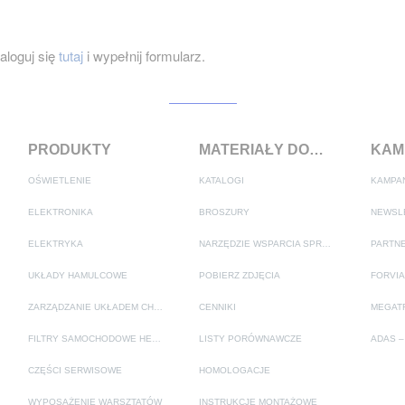
loguj się
tutaj
i wypełnij formularz.
PRODUKTY
MATERIAŁY DODATKOWE
OŚWIETLENIE
KATALOGI
KAMPA
ELEKTRONIKA
BROSZURY
NEWSL
ELEKTRYKA
NARZĘDZIE WSPARCIA SPRZEDAŻY
PARTNE
UKŁADY HAMULCOWE
POBIERZ ZDJĘCIA
FORVIA
ZARZĄDZANIE UKŁADEM CHŁODZENIA I KLIMATYZACJI
CENNIKI
FILTRY SAMOCHODOWE HELLA
LISTY PORÓWNAWCZE
CZĘŚCI SERWISOWE
HOMOLOGACJE
WYPOSAŻENIE WARSZTATÓW
INSTRUKCJE MONTAŻOWE