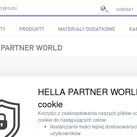
 prostu
KONTAKT
PL
TY
PRODUKTY
MATERIAŁY DODATKOWE
KA
A PARTNER WORLD
HELLA PARTNER WORLD s
cookie
Pani
Państwo
Korzyści z zaakceptowania naszych plików c
cookie do następujących celów:
dostarczanie treści lepiej dostosowany
użytkowników