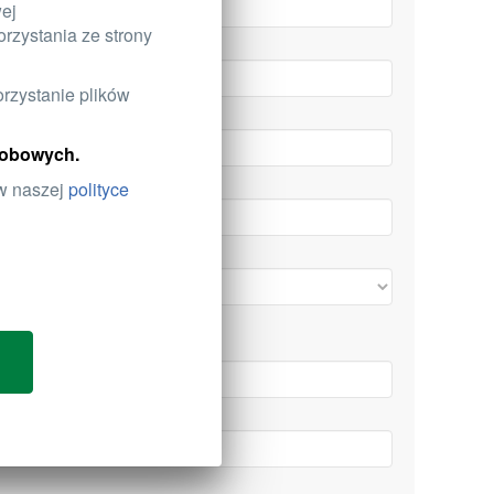
wej
rzystania ze strony
orzystanie plików
osobowych.
 w naszej
polityce