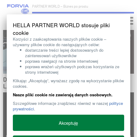
PARTNER WORLD – Biznes po prostu
Toggle
naviga
HELLA PARTNER WORLD stosuje pliki
cookie
Korzyści z zaakceptowania naszych plików cookie –
używamy plików cookie do następujących celów:
dostarczanie treści lepiej dostosowanych do
zainteresowań użytkowników
poprawa nawigacji na stronie internetowej
poprawa wrażeń użytkowych podczas korzystania ze
strony internetowej
DYNARAY DOUBLE ROW – WIĘCEJ NIŻ TYLKO
Klikając „Akceptuję”, wyrażasz zgodę na wykorzystanie plików
LAMPY SYGNALIZACYJNE
cookies.
Nasze pliki cookie nie zawierają danych osobowych.
Szczegółowe informacje znajdziesz również w naszej
polityce
prywatności
.
Akceptuję