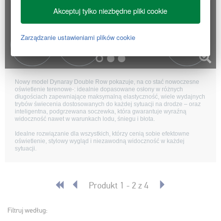
Akceptuj tylko niezbędne pliki cookie
Zarządzanie ustawieniami plików cookie
Nowy model Dynaray Double Row pokazuje, na co stać nowoczesne
oświetlenie terenowe‑: idealnie dopasowane osłony w różnych
długościach zapewniające maksymalną elastyczność, wiele wydajnych
trybów świecenia dostosowanych do każdej sytuacji na drodze – oraz
inteligentna, podgrzewana soczewka, która gwarantuje wyraźną
widoczność nawet w warunkach lodu, śniegu i błota.
Idealne rozwiązanie dla wszystkich, którzy cenią sobie efektowne
oświetlenie, stylowy wygląd i niezawodną widoczność w każdej
sytuacji.
Produkt 1 - 2 z 4
Filtruj według: