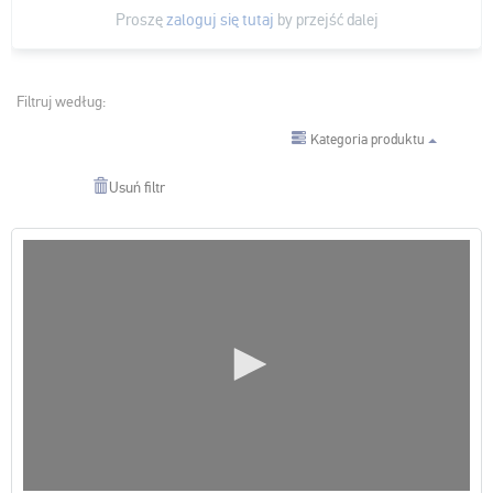
Proszę
zaloguj się tutaj
by przejść dalej
Filtruj według:
Kategoria produktu
Usuń filtr