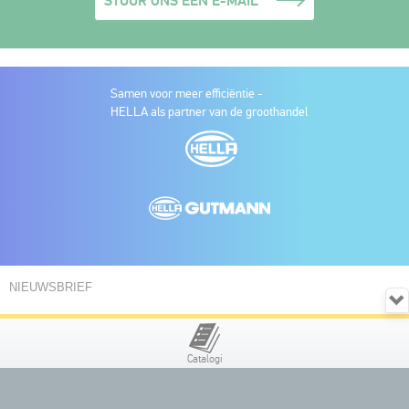
STUUR ONS EEN E-MAIL
Samen voor meer efficiëntie -
HELLA als partner van de groothandel
NIEUWSBRIEF
Om aan te melden voor de PARTNER WORLD nieuwsbrief,
(
graag hier inloggen
) en het formulier invullen.
Catalogi
VOLG HELLA