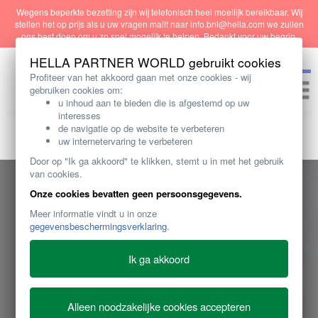
Wegens beperkte bezetting zijn wij telefonisch heel moeilijk bereikbaar. Wij
stellen het op prijs als u uw vragen mailt naar info
.bnl@hel
la.com we zullen
ons best doen om u zo snel mogelijk te helpen. Bedankt voor uw begrip.
PARTNER WORLD – Business simplified
HELLA PARTNER WORLD gebruikt cookies
Profiteer van het akkoord gaan met onze cookies - wij
Toggle
gebruiken cookies om:
naviga
u inhoud aan te bieden die is afgestemd op uw
interesses
de navigatie op de website te verbeteren
uw internetervaring te verbeteren
Door op "Ik ga akkoord" te klikken, stemt u in met het gebruik
van cookies.
Onze cookies bevatten geen persoonsgegevens.
Meer informatie vindt u in onze
gegevensbeschermingsverklaring
.
Ik ga akkoord
Alleen noodzakelijke cookies accepteren