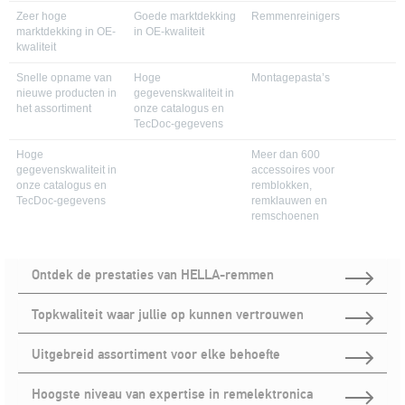
Zeer hoge
Goede marktdekking
Remmenreinigers
marktdekking in OE-
in OE-kwaliteit
kwaliteit
Snelle opname van
Hoge
Montagepasta’s
nieuwe producten in
gegevenskwaliteit in
het assortiment
onze catalogus en
TecDoc-gegevens
Hoge
Meer dan 600
gegevenskwaliteit in
accessoires voor
onze catalogus en
remblokken,
TecDoc-gegevens
remklauwen en
remschoenen
Ontdek de prestaties van HELLA-remmen
Topkwaliteit waar jullie op kunnen vertrouwen
Uitgebreid assortiment voor elke behoefte
Hoogste niveau van expertise in remelektronica