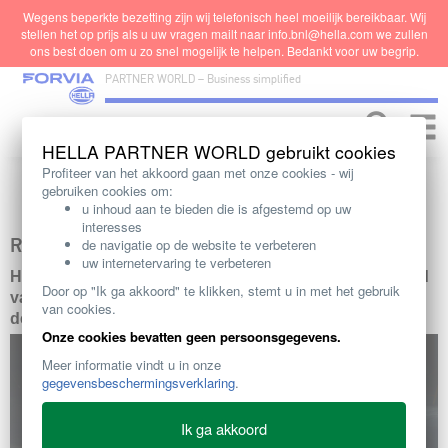
Wegens beperkte bezetting zijn wij telefonisch heel moeilijk bereikbaar. Wij
stellen het op prijs als u uw vragen mailt naar info
.bnl@hel
la.com we zullen
ons best doen om u zo snel mogelijk te helpen. Bedankt voor uw begrip.
PARTNER WORLD – Business simplified
Toggle
naviga
HELLA PARTNER WORLD gebruikt cookies
Profiteer van het akkoord gaan met onze cookies - wij
gebruiken cookies om:
u inhoud aan te bieden die is afgestemd op uw
interesses
REMSYSTEEM
de navigatie op de website te verbeteren
uw internetervaring te verbeteren
HELLA biedt een omvangrijk assortiment op het gebied
Door op "Ik ga akkoord" te klikken, stemt u in met het gebruik
van remmen aan - met geavanceerde technologie voor
van cookies.
de allerhoogste prestaties.
Onze cookies bevatten geen persoonsgegevens.
Meer informatie vindt u in onze
gegevensbeschermingsverklaring
.
Ik ga akkoord