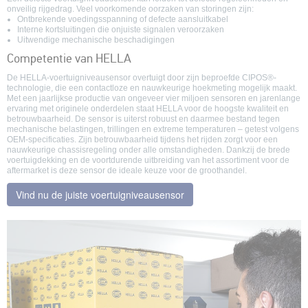
onveilig rijgedrag. Veel voorkomende oorzaken van storingen zijn:
Ontbrekende voedingsspanning of defecte aansluitkabel
Interne kortsluitingen die onjuiste signalen veroorzaken
Uitwendige mechanische beschadigingen
Competentie van HELLA
De HELLA-voertuigniveausensor overtuigt door zijn beproefde CIPOS®-
technologie, die een contactloze en nauwkeurige hoekmeting mogelijk maakt.
Met een jaarlijkse productie van ongeveer vier miljoen sensoren en jarenlange
ervaring met originele onderdelen staat HELLA voor de hoogste kwaliteit en
betrouwbaarheid. De sensor is uiterst robuust en daarmee bestand tegen
mechanische belastingen, trillingen en extreme temperaturen – getest volgens
OEM-specificaties. Zijn betrouwbaarheid tijdens het rijden zorgt voor een
nauwkeurige chassisregeling onder alle omstandigheden. Dankzij de brede
voertuigdekking en de voortdurende uitbreiding van het assortiment voor de
aftermarket is deze sensor de ideale keuze voor de groothandel.
Vind nu de juiste voertuigniveausensor