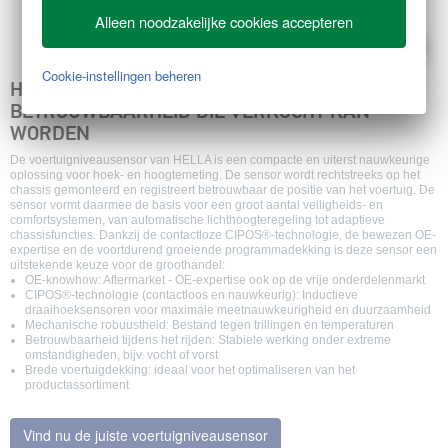
Alleen noodzakelijke cookies accepteren
Cookie-instellingen beheren
HELLA-VOERTUIGNIVEAUSENSOR -
BETROUWBAARHEID DIE VERKOCHT KAN
WORDEN
De voertuigniveausensor van HELLA is een compacte en uiterst nauwkeurige
oplossing voor hoek- en hoogtemeting. De sensor wordt rechtstreeks op het
chassis gemonteerd en registreert betrouwbaar de positie van het voertuig. De
sensor vormt daarmee de basis voor een groot aantal veiligheids- en
comfortsystemen, van automatische lichthoogteregeling tot adaptieve
chassisfuncties. Dankzij de contactloze CIPOS®-technologie, de bewezen OE-
expertise en de voortdurend groeiende programmadekking is deze sensor een
uitstekende keuze voor de groothandel:
OE-knowhow: Aftermarket - OE-expertise ook op de vrije onderdelenmarkt
CIPOS®-technologie (contactloos en nauwkeurig): Inductieve
draaihoeksensoren voor maximale meetnauwkeurigheid en duurzaamheid
Mechanische robuustheid: Bestand tegen trillingen en temperaturen
Betrouwbaarheid tijdens het rijden: Stabiele werking onder extreme
omstandigheden, bijv. vocht of vorst
Brede voertuigdekking: ideaal voor het optimaliseren van het
productassortiment
Vind nu de juiste voertuigniveausensor