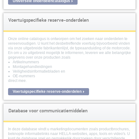
Universele onderdelencatalogus
Voertuigspecifieke reserve-onderdelen
Onze online catalogus is ontworpen om het zoeken naar onderdelen te
vereenvoudigen. U kunt het desbetreffende voertuig bijvoorbeeld vinden
via onze uitgebreide fabrikantenlijst, de typeaanduiding of de motorcode.
En om u zo uitgebreid mogelijk te informeren, leveren we alle belangrijke
gegevens over onze producten zoals
Artikelnummers
Montagehandleidingen
Veiligheidsinformatiebladen en
OE-nummers
direct mee.
Voertuigspecifieke reserve-onderdelen
Database voor communicatiemiddelen
In deze database vindt u marketingdocumenten zoals productbrochures,
beknopte informatielinks naar HELLA-websites, apps, tools en video's. U
kunt de database snel en gemakkelijk doorzoeken door verschillende