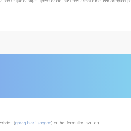
fhankelijke garages tijdens de digitale transformatie met een compleet p
rief, (
graag hier inloggen
) en het formulier invullen.