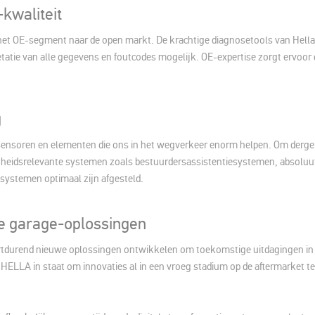
kwaliteit
t OE-segment naar de open markt. De krachtige diagnosetools van Hel
tatie van alle gegevens en foutcodes mogelijk. OE-expertise zorgt ervoor
g
sensoren en elementen die ons in het wegverkeer enorm helpen. Om dergeli
ligheidsrelevante systemen zoals bestuurdersassistentiesystemen, absoluut
e systemen optimaal zijn afgesteld.
e garage-oplossingen
rtdurend nieuwe oplossingen ontwikkelen om toekomstige uitdagingen in
ELLA in staat om innovaties al in een vroeg stadium op de aftermarket te