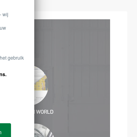
 wij
 uw
 het gebruik
ns.
n