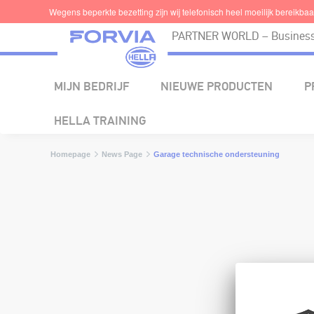
Wegens beperkte bezetting zijn wij telefonisch heel moeilijk bereikbaar.
PARTNER WORLD – Business 
MIJN BEDRIJF
NIEUWE PRODUCTEN
P
HELLA TRAINING
Homepage
News Page
Garage technische ondersteuning