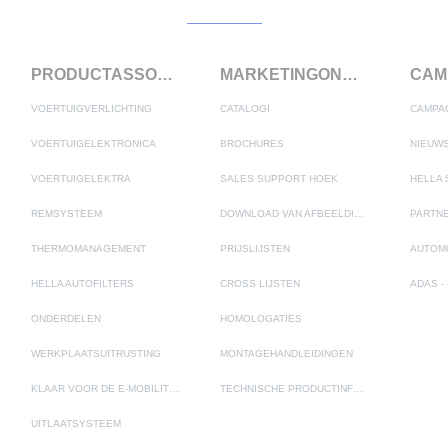
PRODUCTASSORTIMENT
MARKETINGONDERSTEUNING
VOERTUIGVERLICHTING
CATALOGI
CAMPA
VOERTUIGELEKTRONICA
BROCHURES
NIEUWS
VOERTUIGELEKTRA
SALES SUPPORT HOEK
REMSYSTEEM
DOWNLOAD VAN AFBEELDINGEN
THERMOMANAGEMENT
PRIJSLIJSTEN
AUTOM
HELLA AUTOFILTERS
CROSS LIJSTEN
ONDERDELEN
HOMOLOGATIES
WERKPLAATSUITRUSTING
MONTAGEHANDLEIDINGEN
KLAAR VOOR DE E-MOBILITEIT
TECHNISCHE PRODUCTINFORMATIE
UITLAATSYSTEEM