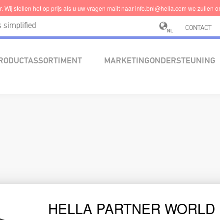
 Wij stellen het op prijs als u uw vragen mailt naar info
.bnl@hel
la.com we zullen o
simplified
CONTACT
NL
RODUCTASSORTIMENT
MARKETINGONDERSTEUNING
HELLA PARTNER WORLD