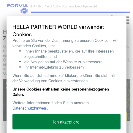
PARTNER WORLD – Business Leichtgemacht
Toggle
naviga
HELLA PARTNER WORLD verwendet
HELLA FAHRZEUGFILTER: SAUBERE LEISTUNG.
Cookies
ZUVERLÄSSIGER SCHUTZ.
Profitieren Sie von der Zustimmung zu unseren Cookies ‒ wir
verwenden Cookies, um:
Ob Staub, Schmutz oder Schadstoffpartikel – Filter spielen eine entscheidende
Ihnen Inhalte bereitzustellen, die auf Ihre Interessen
Rolle beim Schutz wichtiger Fahrzeugsysteme und sorgen für einen
reibungslosen, sauberen Betrieb. Mit HELLA Filtern erhalten Sie Premium-
zugeschnitten sind
Qualität, eine optimale Passgenauigkeit und Spitzenleistung – für saubere Luft,
die Navigation auf der Website zu verbessern
reinen Kraftstoff und einen gesunden Motor. Ab Ende 2025 wird HELLA
Ihr Internet-Erlebnis zu verbessern
weltweit ein eigenes Filtersortiment auf den Markt bringen, das höchsten
Qualitätsstandards entspricht.
Wenn Sie auf „Ich stimme zu“ klicken, erklären Sie sich mit
der Verwendung von Cookies einverstanden.
Unsere Cookies enthalten keine personenbezogenen
Daten.
Weitere Informationen finden Sie in unserem
Datenschutzhinweis
.
Ich akzeptiere