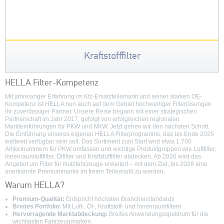
Kraftstofffilter
HELLA Filter-Kompetenz
Mit jahrelanger Erfahrung im Kfz-Ersatzteilemarkt und seiner starken OE-
Kompetenz ist HELLA nun auch auf dem Gebiet hochwertiger Filterlösungen
Ihr zuverlässiger Partner. Unsere Reise begann mit einer strategischen
Partnerschaft im Jahr 2017, gefolgt von erfolgreichen regionalen
Markteinführungen für PKW und NKW. Jetzt gehen wir den nächsten Schritt:
Die Einführung unseres eigenen HELLA Filterprogramms, das bis Ende 2025
weltweit verfügbar sein soll. Das Sortiment zum Start wird etwa 1.700
Artikelnummern für PKW umfassen und wichtige Produktgruppen wie Luftfilter,
Innenraumluftfilter, Ölfilter und Kraftstofffilter abdecken. Ab 2026 wird das
Angebot um Filter für Nutzfahrzeuge erweitert – mit dem Ziel, bis 2028 eine
anerkannte Premiummarke im freien Teilemarkt zu werden.
Warum HELLA?
Premium-Qualität:
Entspricht höchsten Branchenstandards
Breites Portfolio:
Mit Luft-, Öl-, Kraftstoff- und Innenraumfiltern
Hervorragende Marktabdeckung:
Breites Anwendungsspektrum für die
wichtigsten Fahrzeugmarken