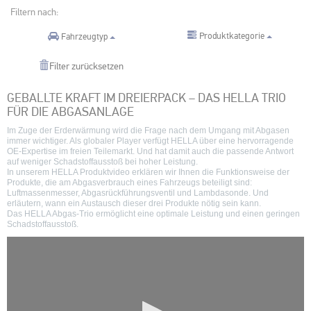
Filtern nach:
Produktkategorie
Fahrzeugtyp
Filter zurücksetzen
GEBALLTE KRAFT IM DREIERPACK – DAS HELLA TRIO
FÜR DIE ABGASANLAGE
Im Zuge der Erderwärmung wird die Frage nach dem Umgang mit Abgasen
immer wichtiger. Als globaler Player verfügt HELLA über eine hervorragende
OE-Expertise im freien Teilemarkt. Und hat damit auch die passende Antwort
auf weniger Schadstoffausstoß bei hoher Leistung.
In unserem HELLA Produktvideo erklären wir Ihnen die Funktionsweise der
Produkte, die am Abgasverbrauch eines Fahrzeugs beteiligt sind:
Luftmassenmesser, Abgasrückführungsventil und Lambdasonde. Und
erläutern, wann ein Austausch dieser drei Produkte nötig sein kann.
Das HELLA Abgas-Trio ermöglicht eine optimale Leistung und einen geringen
Schadstoffausstoß.