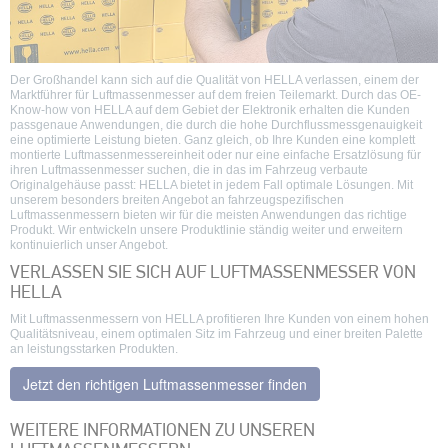
Der Großhandel kann sich auf die Qualität von HELLA verlassen, einem der
Marktführer für Luftmassenmesser auf dem freien Teilemarkt. Durch das OE-
Know-how von HELLA auf dem Gebiet der Elektronik erhalten die Kunden
passgenaue Anwendungen, die durch die hohe Durchflussmessgenauigkeit
eine optimierte Leistung bieten. Ganz gleich, ob Ihre Kunden eine komplett
montierte Luftmassenmessereinheit oder nur eine einfache Ersatzlösung für
ihren Luftmassenmesser suchen, die in das im Fahrzeug verbaute
Originalgehäuse passt: HELLA bietet in jedem Fall optimale Lösungen. Mit
unserem besonders breiten Angebot an fahrzeugspezifischen
Luftmassenmessern bieten wir für die meisten Anwendungen das richtige
Produkt. Wir entwickeln unsere Produktlinie ständig weiter und erweitern
kontinuierlich unser Angebot.
VERLASSEN SIE SICH AUF LUFTMASSENMESSER VON
HELLA
Mit Luftmassenmessern von HELLA profitieren Ihre Kunden von einem hohen
Qualitätsniveau, einem optimalen Sitz im Fahrzeug und einer breiten Palette
an leistungsstarken Produkten.
Jetzt den richtigen Luftmassenmesser finden
WEITERE INFORMATIONEN ZU UNSEREN