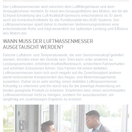
Der Luftmassenmesser wird zwischen dem Luftfiltergehäuse und dem
Ansaugkrümmer montiert. Er misst den Ansaugluftstrom des Motors, der für die
Echtzeit-Einstellung des Luft-Kraftstoff-Gemischs entscheidend ist. Er dient
auch als Kontrollschnittstelle für die Funktionalität des AGR-Systems. Der
Luftmassenmesser spielt daher in modernen Verbrennungsmotoren eine
entscheidende Rolle und trägt wesentlich zur optimalen Leistung und Effizienz
des Motors bei.
WANN MUSS DER LUFTMASSENMESSER
AUSGETAUSCHT WERDEN?
Falsche Luftstrom- und Temperaturwerte, die vom Sensormesskopf geliefert
werden, könnten einer der Gründe sein. Dies kann unter anderem zu
Leistungsverlusten, erhöhtem Kraftstoffverbrauch, schlechtem Fahrverhalten
und erhöhten Emissionen führen. Das Fahren mit einem defekten
Luftmassenmesser kann sich auch negativ auf die Zuverlässigkeit anderer
damit verbundener Komponenten des Abgas- und Motormanagements
auswirken. Daher ist es sehr wichtig, einen defekten Luftmassenmesser
frühzeitig zu erkennen und ihn durch das für die jeweilige Anwendung am
besten geeignete Produkt zu ersetzen. Empfohlen wird, einen verschmutzten
Luftmassenmesser nicht zu reinigen, sondern ihn auszutauschen, um
langfristig ein zuverlässiges Ergebnis zu erzielen.