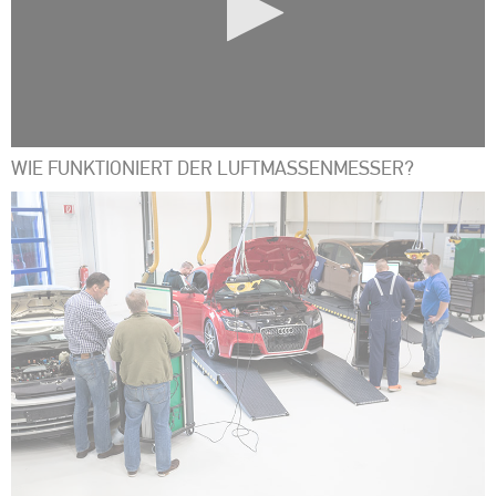
0
WIE FUNKTIONIERT DER LUFTMASSENMESSER?
Sekunden
von
0
Sekunden