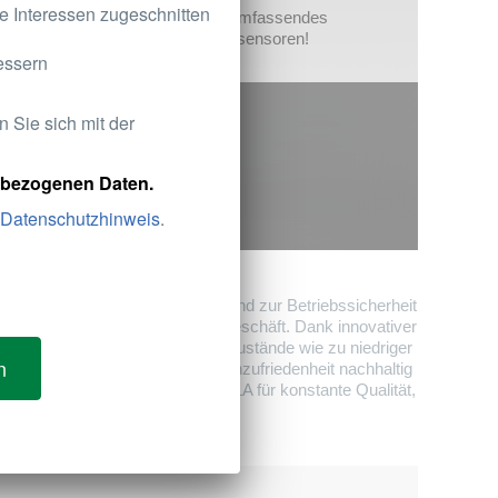
hre Interessen zugeschnitten
Entdecken Sie unser umfassendes
Sortiment für Ölstandssensoren!
essern
n Sie sich mit der
nbezogenen Daten.
Datenschutzhinweis
.
nden Beitrag zum Motorschutz und zur Betriebssicherheit
er Relevanz für das Ersatzteilgeschäft. Dank innovativer
b während der Fahrt. Kritische Zustände wie zu niedriger
n
chäden vermeiden und die Kundenzufriedenheit nachhaltig
 der Serienproduktion steht HELLA für konstante Qualität,