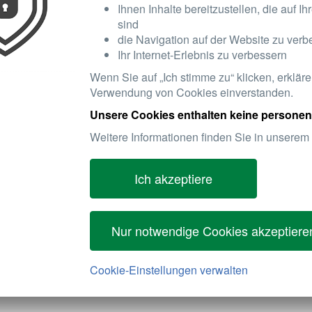
Ihnen Inhalte bereitzustellen, die auf I
sind
die Navigation auf der Website zu verb
Ihr Internet-Erlebnis zu verbessern
Wenn Sie auf „Ich stimme zu“ klicken, erkläre
Verwendung von Cookies einverstanden.
Unsere Cookies enthalten keine persone
Weitere Informationen finden Sie in unserem
Ich akzeptiere
 Überwachung des Motorölstands und leisten damit einen entscheide
n technisch ausgereiftes Produkt mit hoher Marktabdeckung und klar
ontinuierlich – sowohl im statischen als auch im dynamischen Betrie
Nur notwendige Cookies akzeptiere
nnt und an den Fahrer gemeldet. So lassen sich kostspielige Motors
hr als 11 Millionen Ölstandsensoren und über 14 Jahren Erfahrung in
ßhandel.
Cookie-Einstellungen verwalten