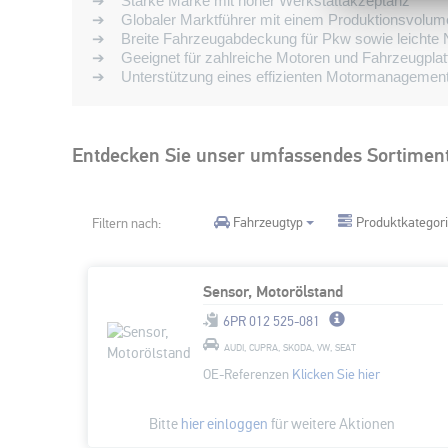
➔ Starke Marke mit hoher Werkstattakzeptanz
➔ Globaler Marktführer mit einem Produktionsvolume
➔ Breite Fahrzeugabdeckung für Pkw sowie leichte 
➔ Geeignet für zahlreiche Motoren und Fahrzeugplat
➔ Unterstützung eines effizienten Motormanagemen
Entdecken Sie unser umfassendes Sortiment
Fahrzeugtyp
Produktkategor
Filtern nach:
Sensor, Motorölstand
6PR 012 525-081
AUDI, CUPRA, SKODA, VW, SEAT
OE-Referenzen
Klicken Sie hier
Bitte
hier einloggen
für weitere Aktionen