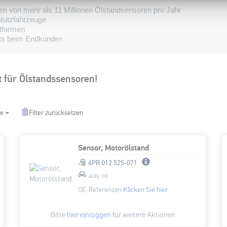
n von mehr als 11 Millionen Ölstandsensoren pro Jahr
Nutzfahrzeuge
tformen
ts beim Endkunden
 für Ölstandssensoren!
ie
Filter zurücksetzen
Sensor, Motorölstand
6PR 012 525-071
AUDI, VW
OE-Referenzen
Klicken Sie hier
Bitte
hier einloggen
für weitere Aktionen