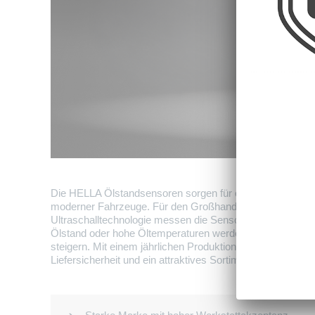
Die HELLA Ölstandsensoren sorgen für eine zuverlässige
moderner Fahrzeuge. Für den Großhandel bedeutet das: ei
Ultraschalltechnologie messen die Sensoren den Ölstand k
Ölstand oder hohe Öltemperaturen werden frühzeitig erka
steigern. Mit einem jährlichen Produktionsvolumen von me
Liefersicherheit und ein attraktives Sortiment für den Gro