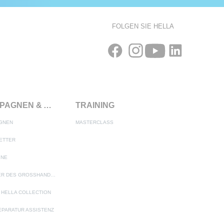
FOLGEN SIE HELLA
KAMPAGNEN & AKTIONEN
TRAINING
GNEN
MASTERCLASS
ETTER
INE
PARTNER DES GROSSHANDELS
 HELLA COLLECTION
EPARATUR ASSISTENZ