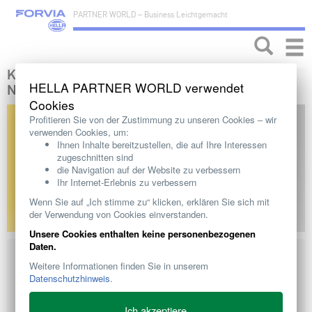
PARTNER WORLD – Business Leichtgemacht
Toggle
naviga
KURZINFORMATION
HELLA PARTNER WORLD verwendet
NOX-SENSOR
Cookies
Profitieren Sie von der Zustimmung zu unseren Cookies ‒ wir
verwenden Cookies, um:
Ihnen Inhalte bereitzustellen, die auf Ihre Interessen
zugeschnitten sind
die Navigation auf der Website zu verbessern
Ihr Internet-Erlebnis zu verbessern
Wenn Sie auf „Ich stimme zu“ klicken, erklären Sie sich mit
der Verwendung von Cookies einverstanden.
Unsere Cookies enthalten keine personenbezogenen
Daten.
➔ Getestet nach HELLA Qualitätsstandards
Weitere Informationen finden Sie in unserem
➔ Erfüllt OEM-Spezifikationen
Datenschutzhinweis
.
➔ Bei der Entwicklung des Produkts wurde besonderes Augenmerk auf
die Schwingungsfestigkeit gegenüber Motorvibrationen sowie auf
erhöhte Temperaturen gelegt.
Ich akzeptiere
➔ NOx-Sensoren gehören zur Standardausrüstung von Pkw sowie von