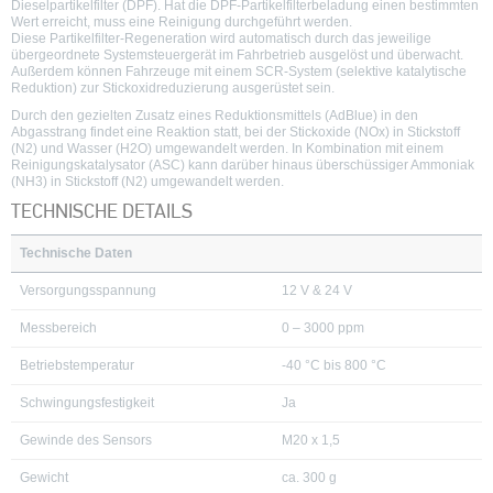
Dieselpartikelfilter (DPF). Hat die DPF-Partikelfilterbeladung einen bestimmten
Wert erreicht, muss eine Reinigung durchgeführt werden.
Diese Partikelfilter-Regeneration wird automatisch durch das jeweilige
übergeordnete Systemsteuergerät im Fahrbetrieb ausgelöst und überwacht.
Außerdem können Fahrzeuge mit einem SCR-System (selektive katalytische
Reduktion) zur Stickoxidreduzierung ausgerüstet sein.
Durch den gezielten Zusatz eines Reduktionsmittels (AdBlue) in den
Abgasstrang findet eine Reaktion statt, bei der Stickoxide (NOx) in Stickstoff
(N2) und Wasser (H2O) umgewandelt werden. In Kombination mit einem
Reinigungskatalysator (ASC) kann darüber hinaus überschüssiger Ammoniak
(NH3) in Stickstoff (N2) umgewandelt werden.
TECHNISCHE DETAILS
Technische Daten
Versorgungsspannung
12 V & 24 V
Messbereich
0 – 3000 ppm
Betriebstemperatur
-40 °C bis 800 °C
Schwingungsfestigkeit
Ja
Gewinde des Sensors
M20 x 1,5
Gewicht
ca. 300 g