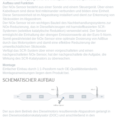
Aufbau und Funktion
Der NOx-Sensor besteht aus einer Sonde und einem Steuergerät. Über einen
Kabelbaum sind diese fest miteinander verbunden und bilden eine Einheit.
Diese Sensoreinheit ist im Abgasstrang installiert und dient zur Erkennung von
Stickoxiden im Abgasstrom.
Der NOx-Sensor ist ein wichtiges Bauteil des Nachbehandlungssystems zur
NOx-Reduzierung, das in Dieselfahrzeugen mit harnstoffbasierten SCR-
Systemen (selektive katalytische Reduktion) verwendet wird. Der Sensor
ermöglicht die Einhaltung der strengen Emissionswerte ab der Euro-5-Norm.
Somit gewährleistet der NOx-Sensor eine optimale Dosierung von AdBlue
durch das Motorsystem und damit eine effektive Reduzierung der
umweltschädlichen Stickoxide.
Verfügt das SCR-System über einen vorgeschalteten und einen
nachgeschalteten NOx-Sensor, hat der nachgeschaltete die Aufgabe, die
Wirkung des SCR-Katalysators zu überwachen.
Montage
Einfacher Einbau durch 1:1-Passform nach OE-Qualitätsstandards.
Montageanweisungen liegen dem Produkt bei.
SCHEMATISCHER AUFBAU
Der aus dem Betrieb des Dieselmotors resultierende Abgasstrom gelangt in
den Dieseloxidationskatalysator (DOC) und anschließend in den