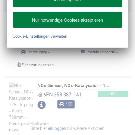
Nutzfahrzeugen, die die Euro-5- und Euro-6-Norm erfüllen
Nur notwendige Cookies akzeptieren
Produkt 1 - 2 von 149
Cookie-Einstellungen verwalten
Filtern nach:
Produktkategorie
Fahrzeugtyp
Filter zurücksetzen
NOx-Sensor, NOx-Katalysator - 12V - 5-polig - Kabel: 700mm - Steuergerät/Software muss angelernt/upgedatet werden
6PN 358 387-141
NEU
/ OE
Bitte
hier einloggen
für weitere Aktionen