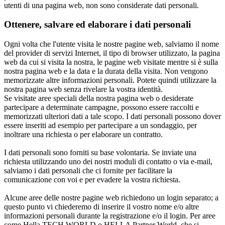
utenti di una pagina web, non sono considerate dati personali.
Ottenere, salvare ed elaborare i dati personali
Ogni volta che l'utente visita le nostre pagine web, salviamo il nome
del provider di servizi Internet, il tipo di browser utilizzato, la pagina
web da cui si visita la nostra, le pagine web visitate mentre si è sulla
nostra pagina web e la data e la durata della visita. Non vengono
memorizzate altre informazioni personali. Potete quindi utilizzare la
nostra pagina web senza rivelare la vostra identità.
Se visitate aree speciali della nostra pagina web o desiderate
partecipare a determinate campagne, possono essere raccolti e
memorizzati ulteriori dati a tale scopo. I dati personali possono dover
essere inseriti ad esempio per partecipare a un sondaggio, per
inoltrare una richiesta o per elaborare un contratto.
I dati personali sono forniti su base volontaria. Se inviate una
richiesta utilizzando uno dei nostri moduli di contatto o via e-mail,
salviamo i dati personali che ci fornite per facilitare la
comunicazione con voi e per evadere la vostra richiesta.
Alcune aree delle nostre pagine web richiedono un login separato; a
questo punto vi chiederemo di inserire il vostro nome e/o altre
informazioni personali durante la registrazione e/o il login. Per aree
come Hella TECH WORLD o HELLA Partner World, che si