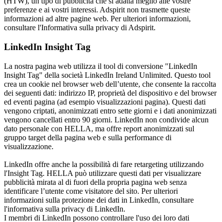
(HTW), un tipo di pubblicità che si adatta meglio alle vostre
preferenze e ai vostri interessi. Adspirit non trasmette queste
informazioni ad altre pagine web. Per ulteriori informazioni,
consultare l'Informativa sulla privacy di Adspirit.
LinkedIn Insight Tag
La nostra pagina web utilizza il tool di conversione "LinkedIn
Insight Tag" della società LinkedIn Ireland Unlimited. Questo tool
crea un cookie nel browser web dell’utente, che consente la raccolta
dei seguenti dati: indirizzo IP, proprietà del dispositivo e del browser
ed eventi pagina (ad esempio visualizzazioni pagina). Questi dati
vengono criptati, anonimizzati entro sette giorni e i dati anonimizzati
vengono cancellati entro 90 giorni. LinkedIn non condivide alcun
dato personale con HELLA, ma offre report anonimizzati sul
gruppo target della pagina web e sulla performance di
visualizzazione.
LinkedIn offre anche la possibilità di fare retargeting utilizzando
l'Insight Tag. HELLA può utilizzare questi dati per visualizzare
pubblicità mirata al di fuori della propria pagina web senza
identificare l’utente come visitatore del sito. Per ulteriori
informazioni sulla protezione dei dati in LinkedIn, consultare
l'informativa sulla privacy di LinkedIn.
I membri di LinkedIn possono controllare l'uso dei loro dati