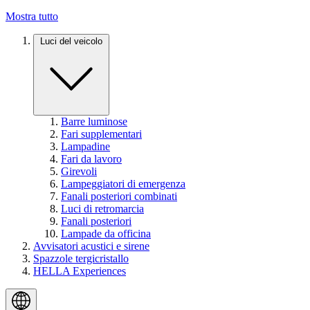
Mostra tutto
Luci del veicolo
Barre luminose
Fari supplementari
Lampadine
Fari da lavoro
Girevoli
Lampeggiatori di emergenza
Fanali posteriori combinati
Luci di retromarcia
Fanali posteriori
Lampade da officina
Avvisatori acustici e sirene
Spazzole tergicristallo
HELLA Experiences