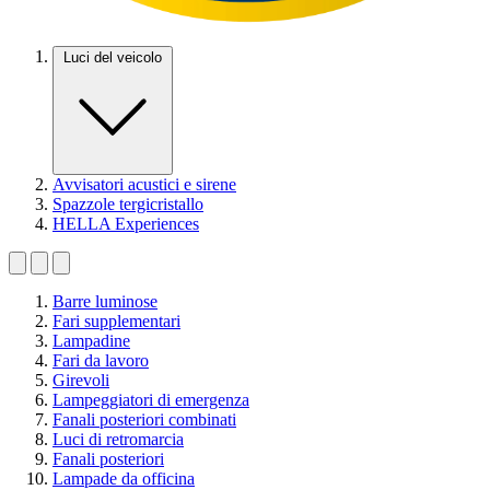
Luci del veicolo
Avvisatori acustici e sirene
Spazzole tergicristallo
HELLA Experiences
Barre luminose
Fari supplementari
Lampadine
Fari da lavoro
Girevoli
Lampeggiatori di emergenza
Fanali posteriori combinati
Luci di retromarcia
Fanali posteriori
Lampade da officina