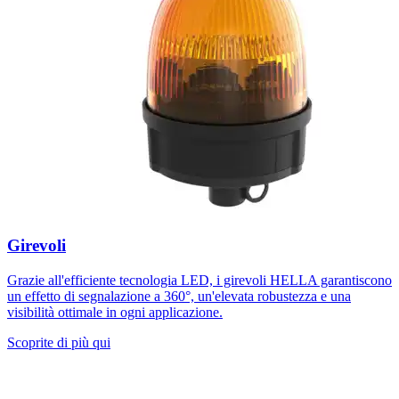
Girevoli
Grazie all'efficiente tecnologia LED, i girevoli HELLA garantiscono
un effetto di segnalazione a 360°, un'elevata robustezza e una
visibilità ottimale in ogni applicazione.
Scoprite di più qui