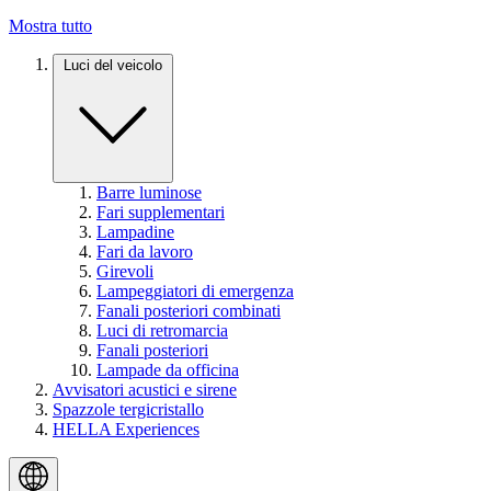
Mostra tutto
Luci del veicolo
Barre luminose
Fari supplementari
Lampadine
Fari da lavoro
Girevoli
Lampeggiatori di emergenza
Fanali posteriori combinati
Luci di retromarcia
Fanali posteriori
Lampade da officina
Avvisatori acustici e sirene
Spazzole tergicristallo
HELLA Experiences