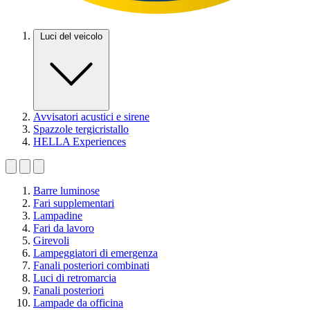
Luci del veicolo
Avvisatori acustici e sirene
Spazzole tergicristallo
HELLA Experiences
Barre luminose
Fari supplementari
Lampadine
Fari da lavoro
Girevoli
Lampeggiatori di emergenza
Fanali posteriori combinati
Luci di retromarcia
Fanali posteriori
Lampade da officina