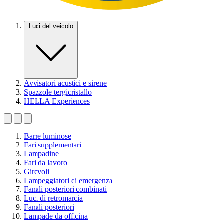
Luci del veicolo
Avvisatori acustici e sirene
Spazzole tergicristallo
HELLA Experiences
Barre luminose
Fari supplementari
Lampadine
Fari da lavoro
Girevoli
Lampeggiatori di emergenza
Fanali posteriori combinati
Luci di retromarcia
Fanali posteriori
Lampade da officina