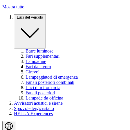
Mostra tutto
Luci del veicolo
Barre luminose
Fari supplementari
Lampadine
Fari da lavoro
Girevoli
Lampeggiatori di emergenza
Fanali posteriori combinati
Luci di retromarcia
Fanali posteriori
Lampade da officina
Avvisatori acustici e sirene
Spazzole tergicristallo
HELLA Experiences