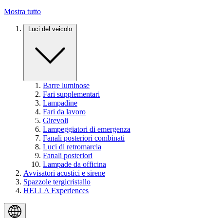
Mostra tutto
Luci del veicolo
Barre luminose
Fari supplementari
Lampadine
Fari da lavoro
Girevoli
Lampeggiatori di emergenza
Fanali posteriori combinati
Luci di retromarcia
Fanali posteriori
Lampade da officina
Avvisatori acustici e sirene
Spazzole tergicristallo
HELLA Experiences