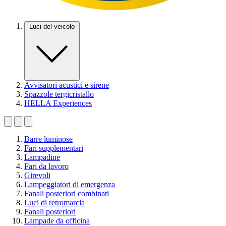
Luci del veicolo
Avvisatori acustici e sirene
Spazzole tergicristallo
HELLA Experiences
Barre luminose
Fari supplementari
Lampadine
Fari da lavoro
Girevoli
Lampeggiatori di emergenza
Fanali posteriori combinati
Luci di retromarcia
Fanali posteriori
Lampade da officina