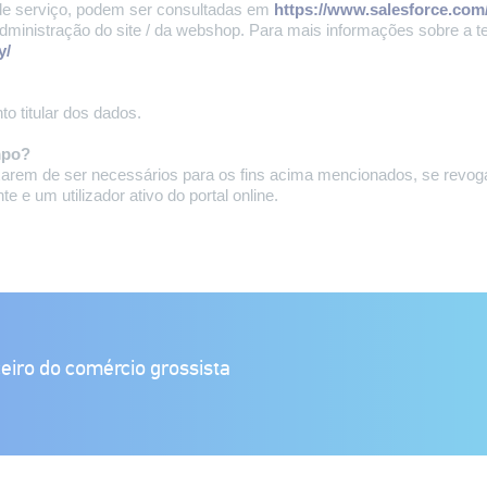
 de serviço, podem ser consultadas em
https://www.salesforce.com
inistração do site / da webshop. Para mais informações sobre a t
y/
o titular dos dados.
mpo?
em de ser necessários para os fins acima mencionados, se revogar 
e um utilizador ativo do portal online.
eiro do comércio grossista