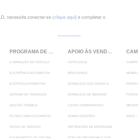
, necessita conectar-se (
clique aqui
) e completar o
PROGRAMA DE PRODUTOS
APOIO ÀS VENDAS
ILUMINAÇÃO DO VEÍCULO
CATÁLOGOS
CAMPA
ELETRÔNICA AUTOMOTIVA
BROCHURAS
NEWSL
ELÉTRICA AUTOMOTIVA
DOWNLOAD DOS DADOS DO PRODUTO
PARCEI
SISTEMA DE TRAVAGEM
DOWNLOAD DE IMAGENS
FORVIA
GESTÃO TÉRMICA
LISTAS COMPARATIVAS
FILTROS PARA AUTOMÓVEIS HELLA
HOMOLOGAÇÕES
PEÇAS DE SERVIÇO
INSTRUCOES DE MONTAGEM
EQUIPAMENTO DE OFICINA
FORA DE PROGRAMA E SUBSTITUIÇÕES