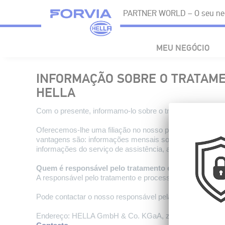
PARTNER WORLD – O seu negó
MEU NEGÓCIO
INFORMAÇÃO SOBRE O TRATAME
HELLA
Com o presente, informamo-lo sobre o tratamento dos s
Oferecemos-lhe uma filiação no nosso portal online. A s
vantagens são: informações mensais sobre novos produto
informações do serviço de assistência, apoio às vendas e
Quem é responsável pelo tratamento dos meus dados 
A responsável pelo tratamento e processamento dos seu
Pode contactar o nosso responsável pela proteção de da
Endereço: HELLA GmbH & Co. KGaA, z.Hd. Datenschutzbea