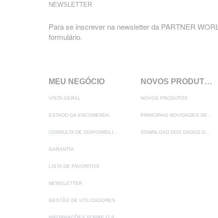
NEWSLETTER
Para se inscrever na newsletter da PARTNER WORLD
formulário.
MEU NEGÓCIO
NOVOS PRODUTOS
VISTA GERAL
NOVOS PRODUTOS
ESTADO DA ENCOMENDA
PRINCIPAIS NOVIDADES DE PRODUTOS
CONSULTA DE DISPONIBILIDADE
DOWNLOAD DOS DADOS DO PRODUTO
GARANTIA
LISTA DE FAVORITOS
NEWSLETTER
GESTÃO DE UTILIZADORES
INFORMAÇÕES SOBRE O SERVIÇO DE ASSISTÊNCIA