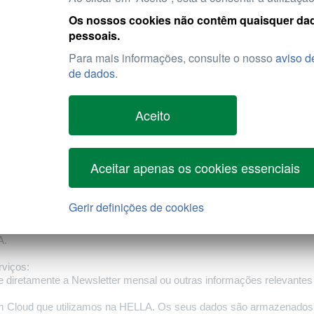
Os nossos cookies não contêm quaisquer da
Internet, no separador da proteção de dados.
pessoais.
Para mais informações, consulte o nosso
aviso d
os: o sobrenome, nome, nome da empresa, número de cliente, morada
de dados
.
dos os meus dados?
om os requisitos do Regulamento Geral sobre a Proteção de Dado
Aceito
ecer-lhe o acesso às informações corretas da sua conta e fornecer
Aceitar apenas os cookies essenciais
ados pessoais as pessoas e departamentos (Marketing e TI) que n
s informações relevantes do cliente diretamente no portal.
Gerir definições de cookies
lizados centralmente pelo grupo HELLA, por exemplo, a centralizaç
A.
rviços:
 diretamente a Newsletter mensal ou outras informações relevantes d
m Cloud que utilizamos na HELLA. Os seus dados são armazenados 