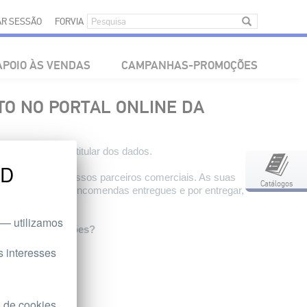
IAR SESSÃO
FORVIA
APOIO ÀS VENDAS
CAMPANHAS-PROMOÇÕES
TO NO PORTAL ONLINE DA
direitos como titular dos dados.
LD
eficaz para os nossos parceiros comerciais. As suas
Catálogos
s do estado das encomendas entregues e por entregar,
revistas.
— utilizamos
tro de reclamações?
ippstadt.
 interesses
o de cookies.