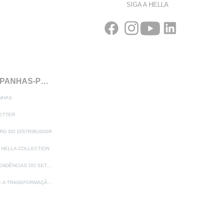
SIGA A HELLA
CAMPANHAS-PROMOÇÕES
NHAS
ETTER
RO DO DISTRIBUIDOR
 HELLA COLLECTION
MEGATENDÊNCIAS DO SETOR AUTOMÓVEL
ADAS — A TRANSFORMAÇÃO NA INDÚSTRIA AUTOMÓVEL