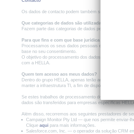
Contacto
Os dados de contacto podem também ser encontrados na 
Que categorias de dados são utilizadas pela HELLA?
Fazem parte das categorias de dados pessoais processad
Para que fins e com que base jurídica são processa
Processamos os seus dados pessoais em conformidade c
base no seu consentimento.
O objetivo do processamento dos dados consiste em ofer
com a HELLA.
Quem tem acesso aos meus dados?
Dentro do grupo HELLA, apenas terão acesso aos seus d
manter a infraestrutura TI, a fim de disponibilizar todas a
Se estes trabalhos de processamento dos dados forem rea
dados são transferidos para empresas específicas HELL
Além disso, recorremos aos seguintes prestadores de se
Campaign Monitor Pty Ltd — que nos permite enviar-lhe
Clique
aqui
para mais informações.
Salesforce.com, Inc. — o operador da solução CRM e