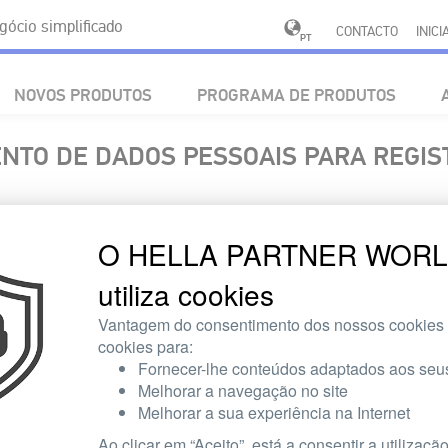
cio simplificado
CONTACTO
INIC
PT
NOVOS PRODUTOS
PROGRAMA DE PRODUTOS
NTO DE DADOS PESSOAIS PARA REGIS
eus dados pessoais pela HELLA GmbH & Co. KGaA (HELLA) e os seus 
O HELLA PARTNER WOR
ua adesão à HELLA Innovation, Hella Partner World é uma ferramenta 
s e destaques, verificação da disponibilidade dos produtos, resumo
utiliza cookies
 materiais de marketing, Newsletter mensal, brochuras de produtos, 
Vantagem do consentimento dos nossos cookies 
/ Quem é o responsável pela proteção de dados / Existe um cen
cookies para:
s dados é a HELLA GmbH & Co. KGaA, Rixbecker Str. 75, D-59552 L
Fornecer-lhe conteúdos adaptados aos seus
Melhorar a navegação no site
dos da seguinte forma:
Melhorar a sua experiência na Internet
uftragter, Rixbecker Str. 75, D-59552 Lippstadt
Ao clicar em “Aceito”, está a consentir a utilizaçã