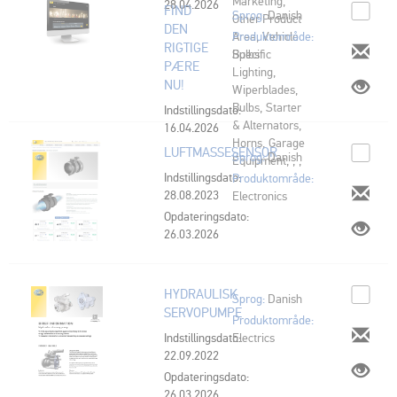
Marketing,
28.04.2026
FIND
Sprog:
Danish
Other Product
DEN
Area, Vehicle
Produktområde:
RIGTIGE
Specific
Bulbs
PÆRE
Lighting,
NU!
Wiperblades,
Bulbs, Starter
Indstillingsdato:
& Alternators,
16.04.2026
Horns, Garage
LUFTMASSESENSOR
Sprog:
Danish
Equipment, , ,
Indstillingsdato:
Produktområde:
28.08.2023
Electronics
Opdateringsdato:
26.03.2026
HYDRAULISK
Sprog:
Danish
SERVOPUMPE
Produktområde:
Indstillingsdato:
Electrics
22.09.2022
Opdateringsdato:
26.03.2026