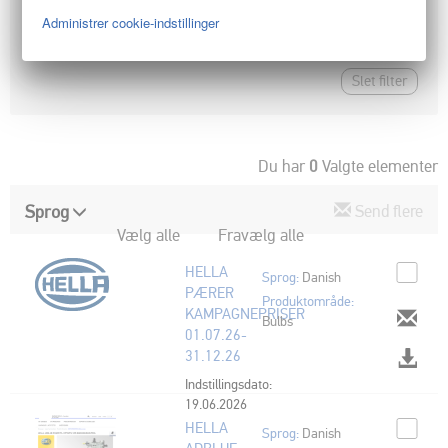
Administrer cookie-indstillinger
ELEKTRONIK
BREMSER
ANDRE
Slet filter
Du har
0
Valgte elementer
Sprog
Send flere
Vælg alle
Fravælg alle
HELLA
Sprog:
Danish
PÆRER
Produktområde:
KAMPAGNEPRISER
Bulbs
01.07.26-
31.12.26
Indstillingsdato:
19.06.2026
HELLA
Sprog:
Danish