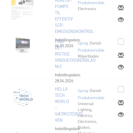
ADBLUE-
Produktområde:
PUMPE
Electronics
TIL
EFFEKTIV
SCR-
EMISSIONSKONTROL
Indstillingsdato:
FIND
Sprog:
Danish
06.05.2026
DET
Produktområde:
RIGTIGE
Wiperblades
VINDUESVISKERBLAD
NU!
Indstillingsdato:
28.04.2026
HELLA
Sprog:
Danish
TECH
Produktområde:
WORLD
Universal
–
Lighting,
VÆRKSTEDETS
Electrics,
VEN
Electronics,
Brakes,
Indstillingsdato: