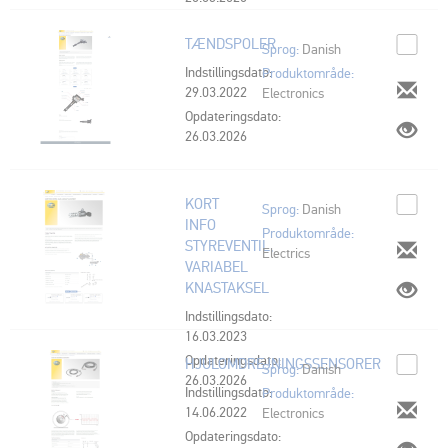
TÆNDSPOLER
Sprog:
Danish
Indstillingsdato:
Produktområde:
29.03.2022
Electronics
Opdateringsdato:
26.03.2026
KORT
Sprog:
Danish
INFO
Produktområde:
STYREVENTIL,
Electrics
VARIABEL
KNASTAKSEL
Indstillingsdato:
16.03.2023
Opdateringsdato:
HJULOMDREJNINGSSENSORER
Sprog:
Danish
26.03.2026
Indstillingsdato:
Produktområde:
14.06.2022
Electronics
Opdateringsdato: