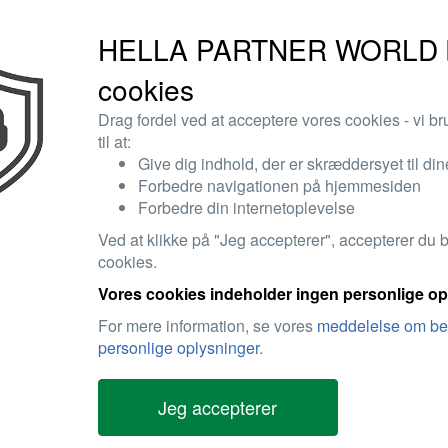
Høj kvalitet
: HELLAS oliekølere er testet på in
procedurer og leverandørkontroller og leverer e
HELLA PARTNER WORLD b
Omfattende produktsortiment
: HELLA tilbyder
cookies
forskellige bilmærker og modeller, og som opfyl
Drag fordel ved at acceptere vores cookies - vi b
til at:
Give dig indhold, der er skræddersyet til din
Nulstil filter
Forbedre navigationen på hjemmesiden
Forbedre din internetoplevelse
Oliekøler, automatisk gearkasse - vandkølet - med pakninger
Ved at klikke på "Jeg accepterer", accepterer du 
cookies.
8MO 366 360-051
Vores cookies indeholder ingen personlige op
MERCEDES-BENZ
OE-reference
Klik her
For mere information, se vores
meddelelse om bes
personlige oplysninger
.
Login
for yderligere informationer
Jeg accepterer