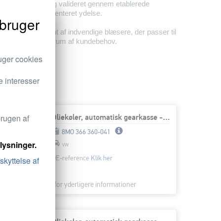
terne testbænke og valideret gennem etablerede
n ensartet, dokumenteret ydelse.
ruger
 et bredt sortiment af indvendige blæsere, der passer til
der et bredt spektrum af kundebehov.
ruger cookies
e interesser
Oliekøler, automatisk gearkasse - vandkølet - med pakninger
brugen af
8MO 366 360-041
lysninger.
VW
OE-reference
Klik her
kyttelse af
Login
for yderligere informationer