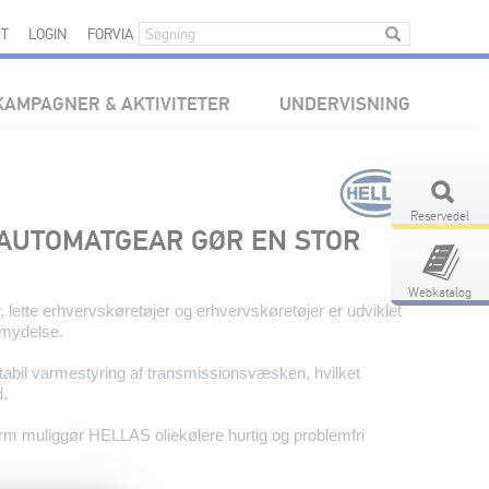
T
LOGIN
FORVIA
KAMPAGNER & AKTIVITETER
UNDERVISNING
Reservedel
 AUTOMATGEAR GØR EN STOR
Webkatalog
, lette erhvervskøretøjer og erhvervskøretøjer er udviklet
temydelse.
tabil varmestyring af transmissionsvæsken, hvilket
d.
rm muliggør HELLAS oliekølere hurtig og problemfri