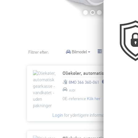
Bilmodel
Produktkategori
Filtrer efter:
Oliekøler, automatisk gearkasse - vandkølet - uden pakninger
8MO 366 360-061
AUDI
OE-reference
Klik her
Login
for yderligere informationer