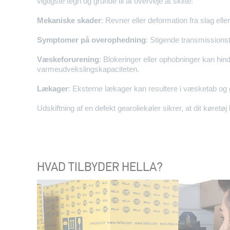
vigtigste tegn og grunde til at overveje at skifte:
Mekaniske skader
: Revner eller deformation fra slag ell
Symptomer på overophedning
: Stigende transmissions
Væskeforurening
: Blokeringer eller ophobninger kan hin
varmeudvekslingskapaciteten.
Lækager
: Eksterne lækager kan resultere i væsketab og 
Udskiftning af en defekt gearoliekøler sikrer, at dit køretøj 
HVAD TILBYDER HELLA?