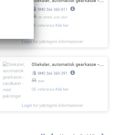
Oliekøler, automatisk gearkasse - vandkølet - med pakninger
8MO 366 360-011
VW, SKODA, AUDI, SEAT
OE-reference
Klik her
Login
for yderligere informationer
Oliekøler, automatisk gearkasse - vandkølet - med pakninger
8MO 366 360-391
BMW
OE-reference
Klik her
Login
for yderligere informationer