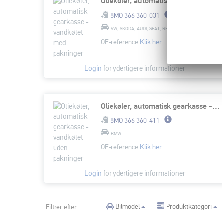
Oliekøler, automatisk gearkasse - vandkølet - med pakninger
8MO 366 360-031
VW, SKODA, AUDI, SEAT, RENAULT
OE-reference
Klik her
Login
for yderligere informationer
Oliekøler, automatisk gearkasse - vandkølet - uden pakninger
8MO 366 360-411
BMW
OE-reference
Klik her
Login
for yderligere informationer
Bilmodel
Produktkategori
Filtrer efter: