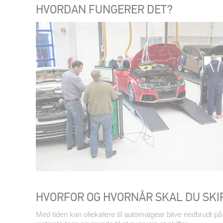
HVORDAN FUNGERER DET?
HVORFOR OG HVORNÅR SKAL DU SKI
Med tiden kan oliekølere til automatgear blive nedbrudt på g