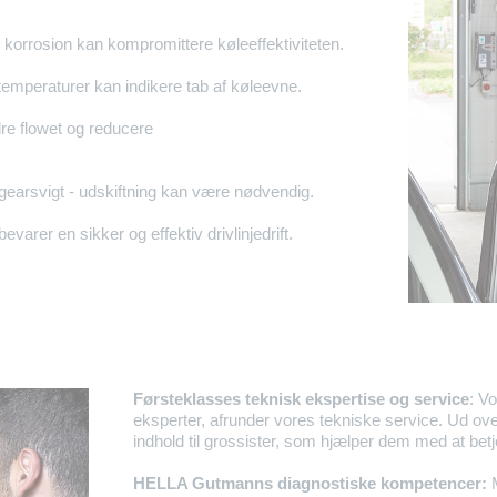
er korrosion kan kompromittere køleeffektiviteten.
temperaturer kan indikere tab af køleevne.
dre flowet og reducere
gearsvigt - udskiftning kan være nødvendig.
bevarer en sikker og effektiv drivlinjedrift.
Førsteklasses teknisk ekspertise og service
: V
eksperter, afrunder vores tekniske service. Ud ove
indhold til grossister, som hjælper dem med at bet
HELLA Gutmanns diagnostiske kompetencer:
M