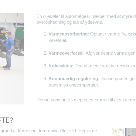
En oliekøler til automatgear hjælper med at styre 
overophedning og tab af ydeevne.
Varmeabsorbering
: Optager varme fra cir
køretøjet.
Varmeoverførsel
: Afgiver denne varme genn
Kølecyklus
: Den afkølede væske recirkulere
Kontinuerlig regulering
: Denne proces gen
transmissionstemperatur.
Denne konstante køleproces er med til at sikre me
FTE?
rund af korrosion, forurening eller slid. Her er de