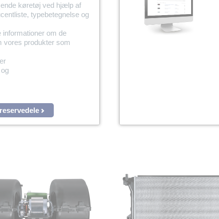
sende køretøj ved hjælp af
centliste, typebetegnelse og
e informationer om de
om vores produkter som
er
 og
 reservedele