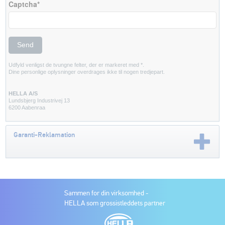
Captcha*
Udfyld venligst de tvungne felter, der er markeret med *.
Dine personlige oplysninger overdrages ikke til nogen tredjepart.
HELLA A/S
Lundsbjerg Industrivej 13
6200 Aabenraa
Garanti-Reklamation
Sammen for din virksomhed -
HELLA som grossistleddets partner