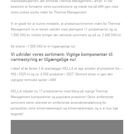
markedseksperten, der formede Thermal Management i årtier. Vi har
besluttet at fortsætte vores succeshistorie og træde ind på IAM igen med
vores unikke styrke inden for Thermal Management.
Vi er glade for at kunne meddele, at produktsortimentet inden for Thermal
Management nu er blevet udvidet med yderligere 11 produktserier og ca.
1.500 SKU'er, hvilket bringer det samlede sortiment op på ca. 2.400 SKU'er.
De ekstra ~1.500 SKU'er er tilgængelige nu!
Vi udvider vores sortiment: Vigtige komponenter til
varmestyring er tilgængelige nu!
I løbet af de første 3 år planlægger HELLA at øge antallet af produkter fra ~
900 i 2025 til og ca. 6.000 produkter i 2027. Dermed bliver vi igen den
vigtigste termiske spiller i IAM.
HELLA tilbyder nu 17 produktserier med fokus på vigtige Thermal
Management komponenter og populære produkter! Dette omfattende
sortiment sikrer allerede en omfattende anvendelsesdækning for
personbiler, lette erhvervskøretøjer og erhvervskøretøjer, og vi er kun lige
begyndt!