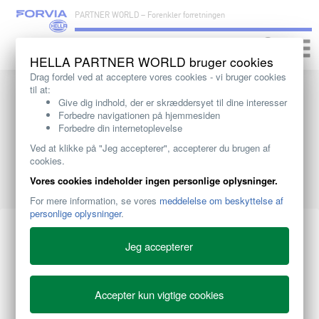
PARTNER WORLD – Forenkler forretningen
Toggle
naviga
HELLA PARTNER WORLD bruger cookies
Drag fordel ved at acceptere vores cookies - vi bruger cookies
til at:
Give dig indhold, der er skræddersyet til dine interesser
Forbedre navigationen på hjemmesiden
Forbedre din internetoplevelse
Ved at klikke på "Jeg accepterer", accepterer du brugen af
cookies.
Vores cookies indeholder ingen personlige oplysninger.
For mere information, se vores
meddelelse om beskyttelse af
personlige oplysninger
.
Jeg accepterer
Accepter kun vigtige cookies