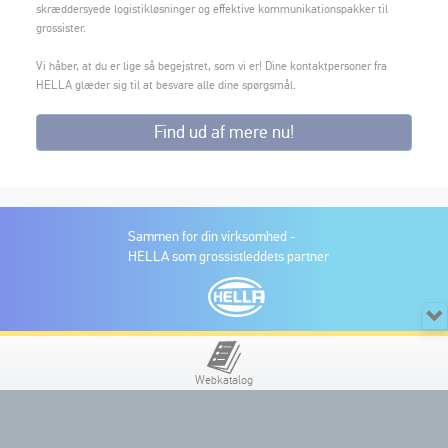
skræddersyede logistikløsninger og effektive kommunikationspakker til
grossister.
Vi håber, at du er lige så begejstret, som vi er! Dine kontaktpersoner fra
HELLA glæder sig til at besvare alle dine spørgsmål.
Find ud af mere nu!
Sammen for din virksomhed -
HELLA som grossistleddets partner
Webkatalog
NYHEDSBREV
For at abonnere på PARTNER WORLD nyhedsbrevet,
skal du