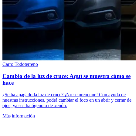
Carro
Todoterreno
Cambio de la luz de cruce: Aquí se muestra cómo se
hace
¿Se ha apagado la luz de cruce? ¡No se preocupe! Con ayuda de
nuestras instrucciones, podrá cambiar el foco en un abrir y cerrar de
ojos, ya sea halógeno o de xenón.
Más información