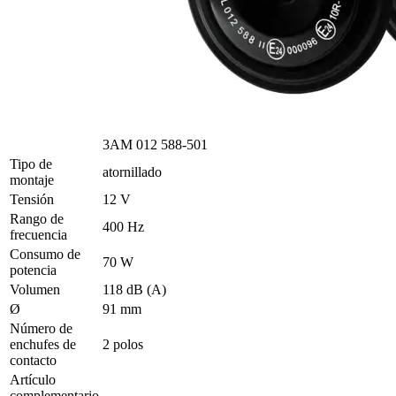
3AM 012 588-501
Tipo de
atornillado
montaje
Tensión
12 V
Rango de
400 Hz
frecuencia
Consumo de
70 W
potencia
Volumen
118 dB (A)
Ø
91 mm
Número de
enchufes de
2 polos
contacto
Artículo
complementario