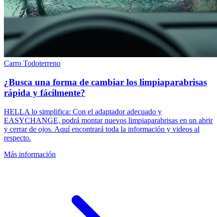
Carro
Todoterreno
¿Busca una forma de cambiar los limpiaparabrisas
rápida y fácilmente?
HELLA lo simplifica: Con el adaptador adecuado y
EASYCHANGE, podrá montar nuevos limpiaparabrisas en un abrir
y cerrar de ojos. Aquí encontrará toda la información y videos al
respecto.
Más información