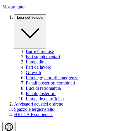
Mostra tutto
Luci del veicolo
Barre luminose
Fari supplementari
Lampadine
Fari da lavoro
Girevoli
Lampeggiatori di emergenza
Fanali posteriori combinati
Luci di retromarcia
Fanali posteriori
Lampade da officina
Avvisatori acustici e sirene
Spazzole tergicristallo
HELLA Experiences