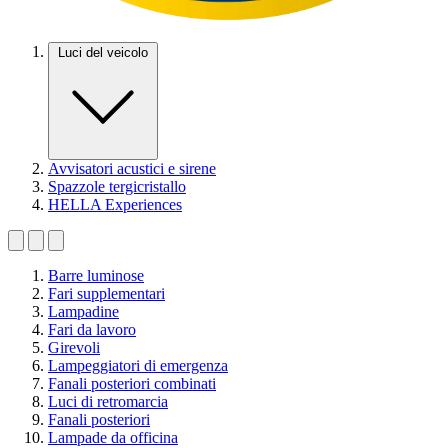
Luci del veicolo
Avvisatori acustici e sirene
Spazzole tergicristallo
HELLA Experiences
Barre luminose
Fari supplementari
Lampadine
Fari da lavoro
Girevoli
Lampeggiatori di emergenza
Fanali posteriori combinati
Luci di retromarcia
Fanali posteriori
Lampade da officina