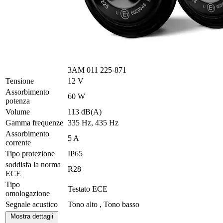
3AM 011 225-871
Tensione
12 V
Assorbimento
60 W
potenza
Volume
113 dB(A)
Gamma frequenze
335 Hz, 435 Hz
Assorbimento
5 A
corrente
Tipo protezione
IP65
soddisfa la norma
R28
ECE
Tipo
Testato ECE
omologazione
Segnale acustico
Tono alto , Tono basso
Mostra dettagli