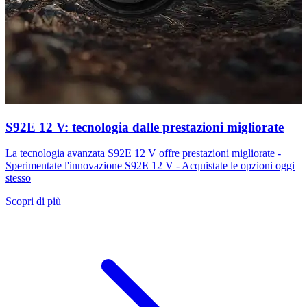
S92E 12 V: tecnologia dalle prestazioni migliorate
La tecnologia avanzata S92E 12 V offre prestazioni migliorate -
Sperimentate l'innovazione S92E 12 V - Acquistate le opzioni oggi
stesso
Scopri di più