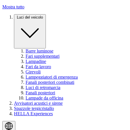
Mostra tutto
Luci del veicolo
Barre luminose
Fari supplementari
Lampadine
Fari da lavoro
Girevoli
Lampeggiatori di emergenza
Fanali posteriori combinati
Luci di retromarcia
Fanali posteriori
Lampade da officina
Avvisatori acustici e sirene
Spazzole tergicristallo
HELLA Experiences