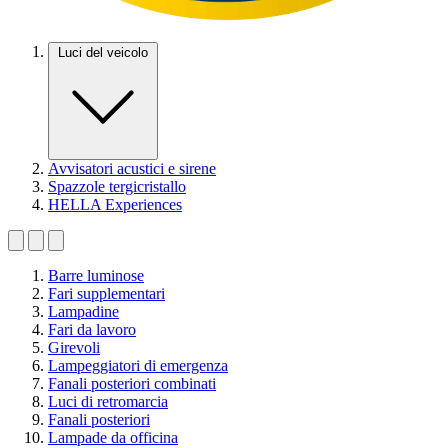
Luci del veicolo
Avvisatori acustici e sirene
Spazzole tergicristallo
HELLA Experiences
Barre luminose
Fari supplementari
Lampadine
Fari da lavoro
Girevoli
Lampeggiatori di emergenza
Fanali posteriori combinati
Luci di retromarcia
Fanali posteriori
Lampade da officina