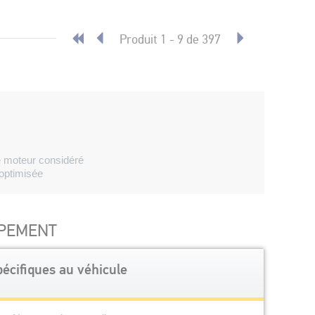
Produit 1 - 9 de 397
le moteur considéré
 optimisée
PPEMENT
écifiques au véhicule