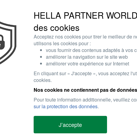
onsommation en carburant.
HELLA PARTNER WORLD u
des cookies
Acceptez nos cookies pour tirer le meilleur de n
utilisons les cookies pour :
vous fournir des contenus adaptés à vos ce
améliorer la navigation sur le site web
améliorer votre expérience sur Internet
 produit
Réinitialiser le filtre
En cliquant sur « J'accepte », vous acceptez l'ut
cookies.
Capteur, température des gaz - 2pôle - vissé - Câble: 215mm
Nos cookies ne contiennent pas de données
6PT 358 284-381
Pour toute information additionnelle, veuillez c
sur la protection des données
.
BMW
Références OE
Cliquez ici
J’accepte
Veuillez vous
connecter ici
pour plus d'options