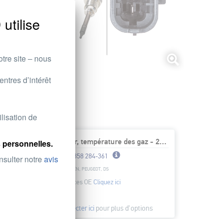
tilise
otre site ‒ nous
ntres d’intérêt
ilisation de
Capteur, température des gaz - 2pôle - vissé - Câble: 295mm
 personnelles.
6PT 358 284-361
onsulter notre
avis
CITROËN, PEUGEOT, DS
Références OE
Cliquez ici
Veuillez vous
connecter ici
pour plus d'options