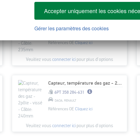
Accepter uniquement les cookies néce
Capteur, température des gaz - 2pôle - vissé - Câble: 235mm
6PT 358 284-351
Gérer les paramètres des cookies
FORD
Références OE
Cliquez ici
Veuillez vous
connecter ici
pour plus d'options
Capteur, température des gaz - 2pôle - vissé - Câble: 240mm
6PT 358 284-631
DACIA, RENAULT
Références OE
Cliquez ici
Veuillez vous
connecter ici
pour plus d'options