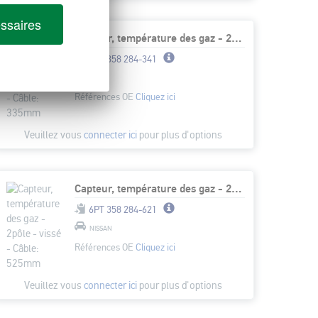
ssaires
Capteur, température des gaz - 2pôle - vissé - Câble: 335mm
6PT 358 284-341
FORD
Références OE
Cliquez ici
Veuillez vous
connecter ici
pour plus d'options
Capteur, température des gaz - 2pôle - vissé - Câble: 525mm
6PT 358 284-621
NISSAN
Références OE
Cliquez ici
Veuillez vous
connecter ici
pour plus d'options