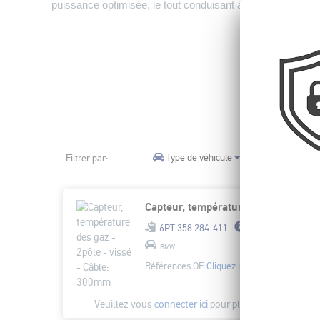
puissance optimisée, le tout conduisant à une moindre c
Type de véhicule
Catégorie de
Filtrer par:
Capteur, température des gaz - 2pôle - vissé - Câble: 300mm
6PT 358 284-411
BMW
Références OE
Cliquez ici
Veuillez vous
connecter ici
pour plus d'options