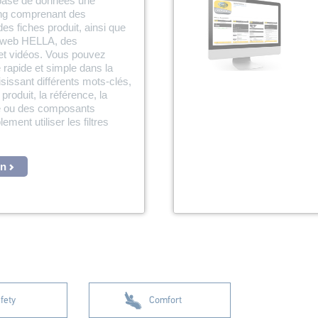
base de données une
ng comprenant des
es fiches produit, ainsi que
es web HELLA, des
s et vidéos. Vous pouvez
 rapide et simple dans la
issant différents mots-clés,
roduit, la référence, la
e ou des composants
ement utiliser les filtres
on