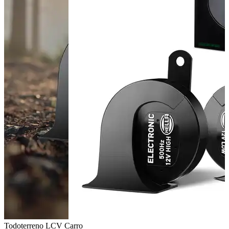
Todoterreno
LCV
Carro