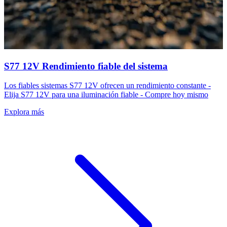
S77 12V Rendimiento fiable del sistema
Los fiables sistemas S77 12V ofrecen un rendimiento constante -
Elija S77 12V para una iluminación fiable - Compre hoy mismo
Explora más