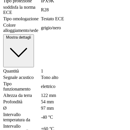
Tipo protezione
IPX9K
soddisfa la norma
R28
ECE
Tipo omologazione
Testato ECE
Colore
grigio/nero
alloggiamento/sede
Mostra dettagli
Quantità
1
Segnale acustico
Tono alto
Tipo
elettrico
funzionamento
Altezza da terra
122 mm
Profondità
54 mm
Ø
97 mm
Intervallo
-40 °C
temperatura da
Intervallo
+60 °C