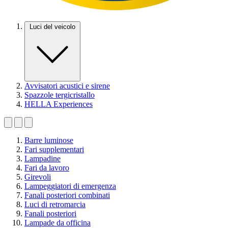
Luci del veicolo
Avvisatori acustici e sirene
Spazzole tergicristallo
HELLA Experiences
Barre luminose
Fari supplementari
Lampadine
Fari da lavoro
Girevoli
Lampeggiatori di emergenza
Fanali posteriori combinati
Luci di retromarcia
Fanali posteriori
Lampade da officina