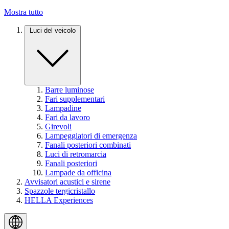
Mostra tutto
Luci del veicolo
Barre luminose
Fari supplementari
Lampadine
Fari da lavoro
Girevoli
Lampeggiatori di emergenza
Fanali posteriori combinati
Luci di retromarcia
Fanali posteriori
Lampade da officina
Avvisatori acustici e sirene
Spazzole tergicristallo
HELLA Experiences