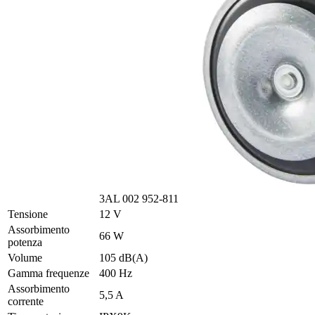
3AL 002 952-811
Tensione
12 V
Assorbimento
66 W
potenza
Volume
105 dB(A)
Gamma frequenze
400 Hz
Assorbimento
5,5 A
corrente