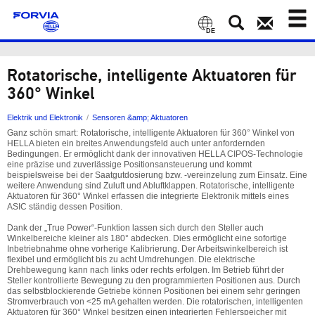
Toggl
naviga
DE
Rotatorische, intelligente Aktuatoren für
360° Winkel
Elektrik und Elektronik
Sensoren &amp; Aktuatoren
Ganz schön smart: Rotatorische, intelligente Aktuatoren für 360° Winkel von
HELLA bieten ein breites Anwendungsfeld auch unter anfordernden
Bedingungen. Er ermöglicht dank der innovativen HELLA CIPOS-Technologie
eine präzise und zuverlässige Positionsansteuerung und kommt
beispielsweise bei der Saatgutdosierung bzw. -vereinzelung zum Einsatz. Eine
weitere Anwendung sind Zuluft und Abluftklappen. Rotatorische, intelligente
Aktuatoren für 360° Winkel erfassen die integrierte Elektronik mittels eines
ASIC ständig dessen Position.
Dank der „True Power“-Funktion lassen sich durch den Steller auch
Winkelbereiche kleiner als 180° abdecken. Dies ermöglicht eine sofortige
Inbetriebnahme ohne vorherige Kalibrierung. Der Arbeitswinkelbereich ist
flexibel und ermöglicht bis zu acht Umdrehungen. Die elektrische
Drehbewegung kann nach links oder rechts erfolgen. Im Betrieb führt der
Steller kontrollierte Bewegung zu den programmierten Positionen aus. Durch
das selbstblockierende Getriebe können Positionen bei einem sehr geringen
Stromverbrauch von <25 mA gehalten werden. Die rotatorischen, intelligenten
Aktuatoren für 360° Winkel besitzen einen integrierten Fehlerspeicher mit