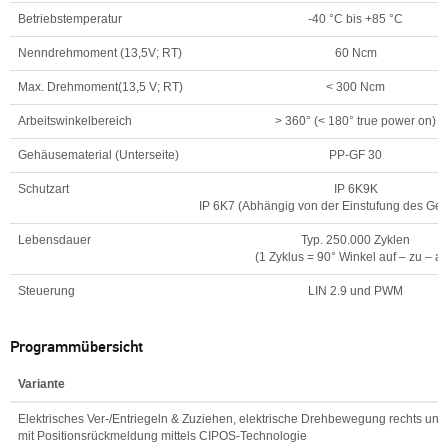
CIPOS Technologie
Technische Daten
Nennspannung
13,5 V
Betriebsspannung
9 - 16 V
Betriebstemperatur
-40 °C bis +85 °C
Nenndrehmoment (13,5V; RT)
60 Ncm
Max. Drehmoment(13,5 V; RT)
< 300 Ncm
Arbeitswinkelbereich
> 360° (< 180° true power on)
Gehäusematerial (Unterseite)
PP-GF 30
Schutzart
IP 6K9K
IP 6K7 (Abhängig von der Einstufung des Ge