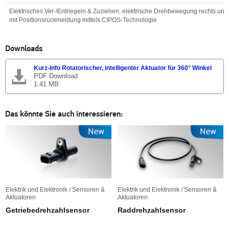
Lebensdauer
Typ. 250.000 Zyklen
(1 Zyklus = 90° Winkel auf – zu – au
Steuerung
LIN 2.9 und PWM
Programmübersicht
Variante
Elektrisches Ver-/Entriegeln & Zuziehen, elektrische Drehbewegung rechts und 
mit Positionsrückmeldung mittels CIPOS-Technologie
Elektrisches Ver-/Entriegeln & Zuziehen, elektrische Drehbewegung rechts und 
mit Positionsrückmeldung mittels CIPOS-Technologie
Downloads
Kurz-Info Rotatorischer, intelligenter Aktuator für 360° Winkel
PDF Download
1.41 MB