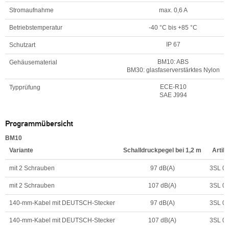
Stromaufnahme
max. 0,6 A
Betriebstemperatur
-40 °C bis +85 °C
IP 67
Schutzart
BM10: ABS
Gehäusematerial
BM30: glasfaserverstärktes Nylon
ECE-R10
Typprüfung
SAE J994
Programmübersicht
BM10
Variante
Schalldruckpegel bei 1,2 m
Artik
mit 2 Schrauben
97 dB(A)
3SL 00
mit 2 Schrauben
107 dB(A)
3SL 00
140-mm-Kabel mit DEUTSCH-Stecker
97 dB(A)
3SL 00
140-mm-Kabel mit DEUTSCH-Stecker
107 dB(A)
3SL 00