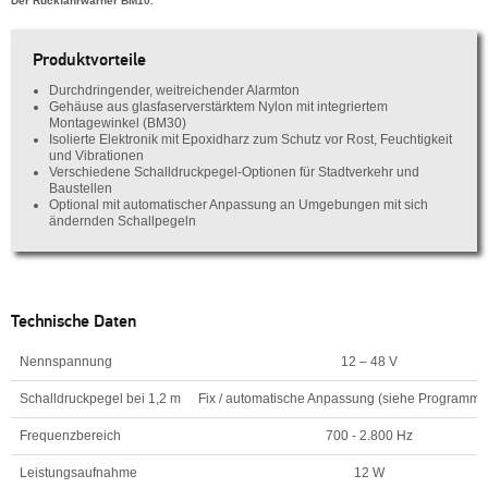
Der Rückfahrwarner BM10.
Produktvorteile
Durchdringender, weitreichender Alarmton
Gehäuse aus glasfaserverstärktem Nylon mit integriertem
Montagewinkel (BM30)
Isolierte Elektronik mit Epoxidharz zum Schutz vor Rost, Feuchtigkeit
und Vibrationen
Verschiedene Schalldruckpegel-Optionen für Stadtverkehr und
Baustellen
Optional mit automatischer Anpassung an Umgebungen mit sich
ändernden Schallpegeln
Technische Daten
Nennspannung
12 – 48 V
Schalldruckpegel bei 1,2 m
Fix / automatische Anpassung (siehe Programmü
Frequenzbereich
700 - 2.800 Hz
Leistungsaufnahme
12 W