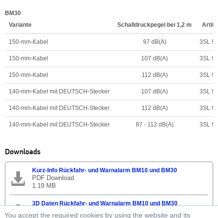
BM30
Variante
Schalldruckpegel bei 1,2 m
Artik
150-mm-Kabel
97 dB(A)
3SL 99
150-mm-Kabel
107 dB(A)
3SL 99
150-mm-Kabel
112 dB(A)
3SL 99
140-mm-Kabel mit DEUTSCH-Stecker
107 dB(A)
3SL 99
140-mm-Kabel mit DEUTSCH-Stecker
112 dB(A)
3SL 99
140-mm-Kabel mit DEUTSCH-Stecker
87 - 112 dB(A)
3SL 99
Downloads
Kurz-Info Rückfahr- und Warnalarm BM10 und BM30
PDF Download
1.19 MB
3D Daten Rückfahr- und Warnalarm BM10 und BM30
ZIP Download
You accept the required cookies by using the website and its