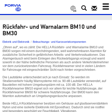
Toggl
naviga
DE
Rückfahr- und Warnalarm BM10 und
BM30
Elektrik und Elektronik
Beleuchtungs- und Karosseriekomponenten
„Ohren auf“, wo es zählt: Die HELLA Rückfahr- und Warnalarme BM10 und
BM30 sorgen mit einem durchdringenden, weit wahrnehmbaren Alarmton für
zusätzliche Sicherheit in gefährlichen Arbeits- und Verkehrssituationen. Das
Alarmgeräusch wird beim Einlegen des Rückwärtsgangs erzeugt und warnt
sowohl in der Nähe befindliche Personen als auch andere Verkehrsteilnehmer
vor dem zurücksetzenden Fahrzeug. Rückfahrwarner sind in vielen Ländern
für Fahrzeuge mit eingeschränkter Sicht nach hinten vorgeschrieben.
Die Lautstärke unterscheidet sich je nach Einsatz: So werden im
Straßenverkehr häufig Warnsysteme mit ca. 90 dB Lautstärke verwendet, auf
Baustellen mit hohem Umgebungslärm mit ca. 100 dB. Der HELLA
Rückfahrwarner BM10 eignet sich vor allem für leichte Nutzfahrzeuge, der
Rückfahrwarner BM30 für schwere Nutzfahrzeuge. Der BM30 kann den
Warnton automatisch an Umgebungsgeräusche anpassen.
Beide HELLA Rückfahrwarner besitzen ein Gehäuse auf glasfaserverstärktem
Nylon und eine isolierte Elektronik mit Epoxidharz. Dadurch sind sie rostfrei
und besonders geschützt vor Feuchtigkeit, Vibrationen.