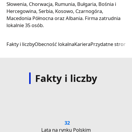
Słowenia, Chorwacja, Rumunia, Bułgaria, Bośnia i
Hercegowina, Serbia, Kosowo, Czarnogóra,
Macedonia Północna oraz Albania. Firma zatrudnia
lokalnie 35 osób.
Fakty i liczby
Obecność lokalna
Kariera
Przydatne strony 
Fakty i liczby
32
Lata na rynku Polskim
Li