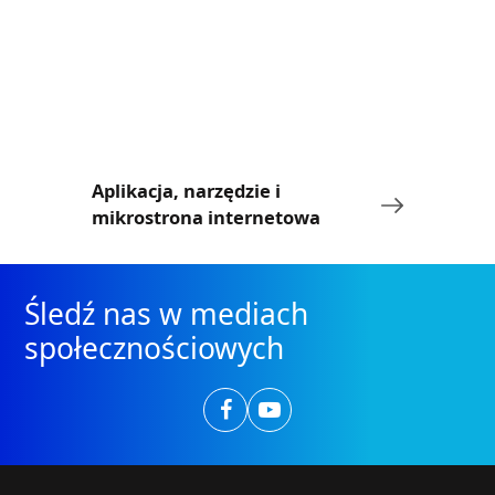
Aplikacja, narzędzie i
FORVIA H
mikrostrona internetowa
Śledź nas w mediach
społecznościowych